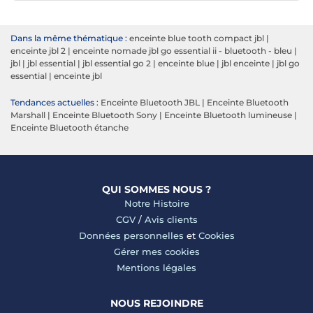
Dans la même thématique :
enceinte blue tooth compact jbl
|
enceinte jbl 2
|
enceinte nomade jbl go essential ii - bluetooth - bleu
|
jbl
|
jbl essential
|
jbl essential go 2
|
enceinte blue
|
jbl enceinte
|
jbl go
essential
|
enceinte jbl
Tendances actuelles :
Enceinte Bluetooth JBL
|
Enceinte Bluetooth
Marshall
|
Enceinte Bluetooth Sony
|
Enceinte Bluetooth lumineuse
|
Enceinte Bluetooth étanche
QUI SOMMES NOUS ?
Notre Histoire
CGV
/
Avis clients
Données personnelles
et
Cookies
Gérer mes cookies
Mentions légales
NOUS REJOINDRE