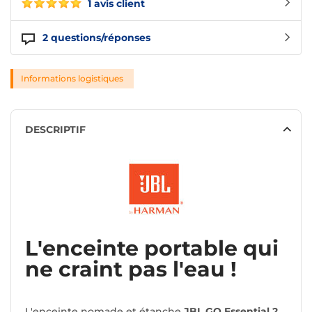
1 avis client
2
questions/réponses
Informations logistiques
DESCRIPTIF
L'enceinte portable qui
ne craint pas l'eau !
L'enceinte nomade et étanche
JBL GO Essential 2