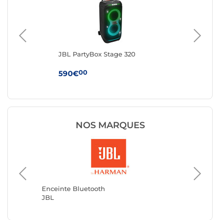
JBL PartyBox Stage 320
Ha
Noi
00
590€
24
NOS MARQUES
Enceint
Avizar
Enceinte Bluetooth
JBL