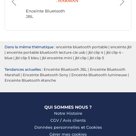
Enceint
Avizar
Enceinte Bluetooth
JBL
Dans la même thématique :
enceinte bluetooth portable
|
enceinte jbl
|
enceinte portable bluetooth lecture cle usb
|
jbl clip 4
|
jbl clip 4 -
blue
|
jbl clip 5 bleu
|
jbl enceinte mini
|
jbl clip
|
jbl clip 5
Tendances actuelles :
Enceinte Bluetooth JBL
|
Enceinte Bluetooth
Marshall
|
Enceinte Bluetooth Sony
|
Enceinte Bluetooth lumineuse
|
Enceinte Bluetooth étanche
QUI SOMMES NOUS ?
Notre Histoire
CGV
/
Avis clients
Données personnelles
et
Cookies
Gérer mes cookies