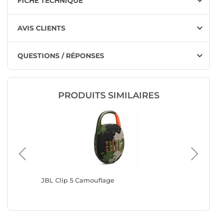
FICHE TECHNIQUE
AVIS CLIENTS
QUESTIONS / RÉPONSES
PRODUITS SIMILAIRES
JBL Clip 5 Camouflage
JBL Clip