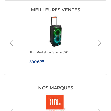
MEILLEURES VENTES
JBL PartyBox Stage 320
Ha
Noi
00
590€
24
NOS MARQUES