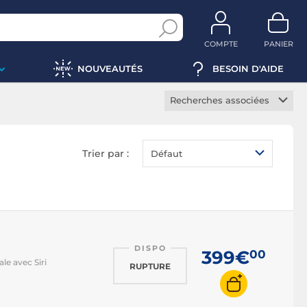
COMPTE
PANIER
NOUVEAUTÉS
BESOIN D'AIDE
Recherches associées
Enceinte Bluetooth JBL
Enceinte Bluetooth
Trier par :
Défaut
Marshall
Enceinte Bluetooth Sony
Enceinte Bluetooth
lumineuse
Enceinte Bluetooth
étanche
DISPO
399€
00
le avec Siri
RUPTURE