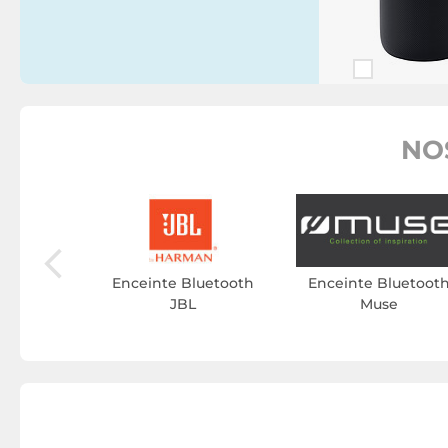
NO
luetooth
i
Enceinte Bluetooth
Enceinte Bluetoot
JBL
Muse