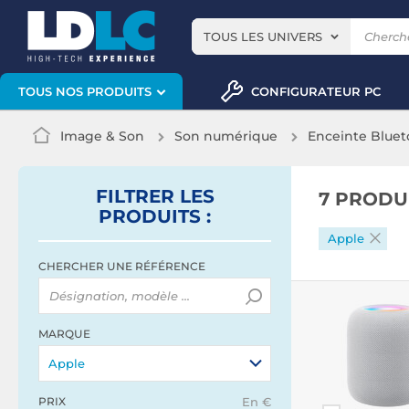
TOUS LES UNIVERS
CONFIGURATEUR PC
TOUS NOS PRODUITS
Image & Son
Son numérique
Enceinte Bluet
FILTRER
LES
7 PRODU
PRODUITS
:
Apple
CHERCHER UNE RÉFÉRENCE
MARQUE
Apple
PRIX
En €