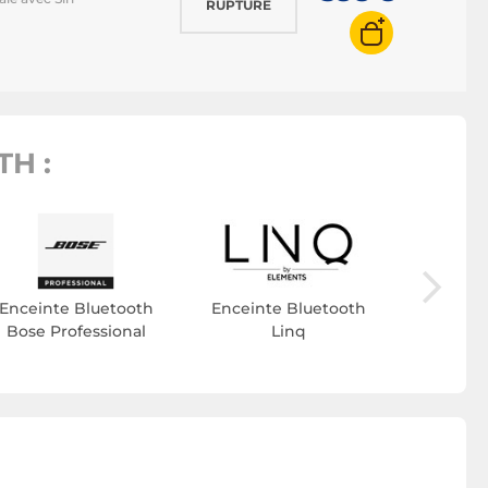
RUPTURE
H :
Enceint
Harma
Enceinte Bluetooth
Enceinte Bluetooth
Bose Professional
Linq