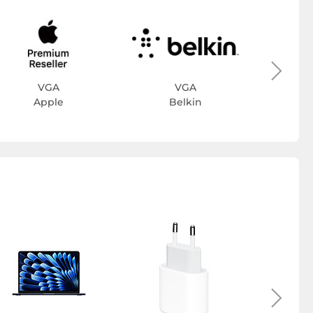
VGA
VGA
Apple
Belkin
Coque