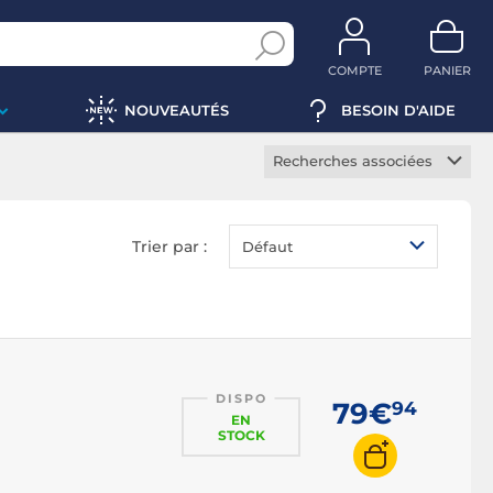
COMPTE
PANIER
NOUVEAUTÉS
BESOIN D'AIDE
Recherches associées
Câble VGA
Coupleur VGA
Trier par :
Défaut
Extendeur VGA
Rallonge VGA
Switch VGA
DISPO
79€
94
EN
STOCK