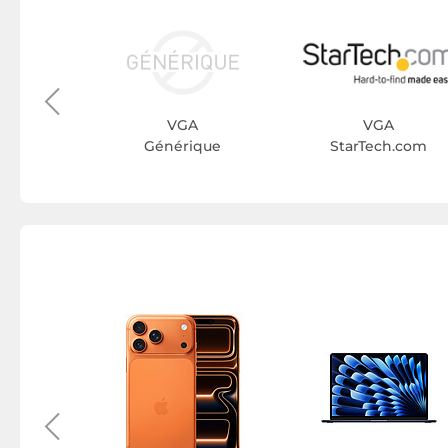
A
VU
VGA
VGA
Générique
StarTech.com