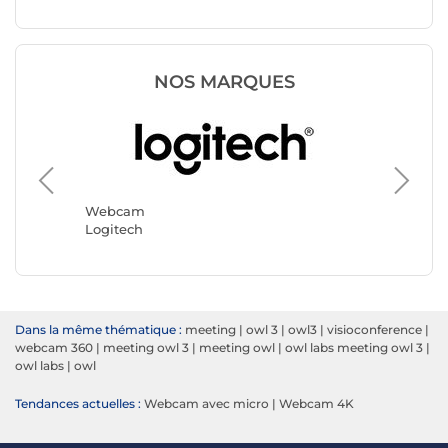
NOS MARQUES
Webca
Yealink
Webcam
Logitech
Dans la même thématique :
meeting
|
owl 3
|
owl3
|
visioconference
|
webcam 360
|
meeting owl 3
|
meeting owl
|
owl labs meeting owl 3
|
owl labs
|
owl
Tendances actuelles :
Webcam avec micro
|
Webcam 4K