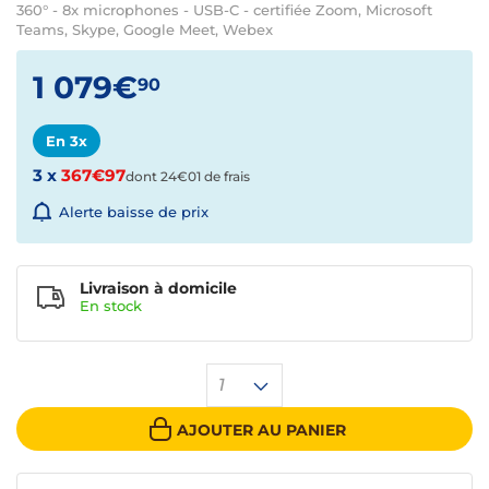
360° - 8x microphones - USB-C - certifiée Zoom, Microsoft
Teams, Skype, Google Meet, Webex
1 079€
90
En 3x
3 x
367€97
dont 24€01 de frais
Alerte baisse de prix
Livraison à domicile
En
stock
1
AJOUTER AU PANIER