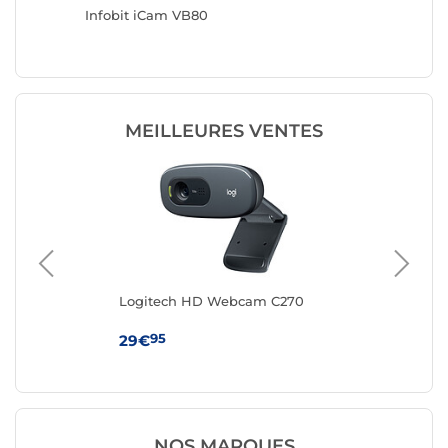
Infobit iCam VB80
Infobit
MEILLEURES VENTES
Logitech HD Webcam C270
Log
95
29€
49
NOS MARQUES