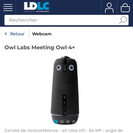
Retour
Webcam
Owl Labs Meeting Owl 4+
Caméra de visioconférence - 4K Ultra HD - 64 MP - angle de