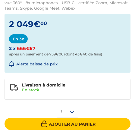
vue 360° - 8x microphones - USB-C - certifiée Zoom, Microsoft
Teams, Skype, Google Meet, Webex
2 049€
00
En 3x
2 x
666€67
après un paiement de
759€06
(dont 43€40 de frais)
Alerte baisse de prix
Livraison à domicile
En
stock
1
AJOUTER AU PANIER