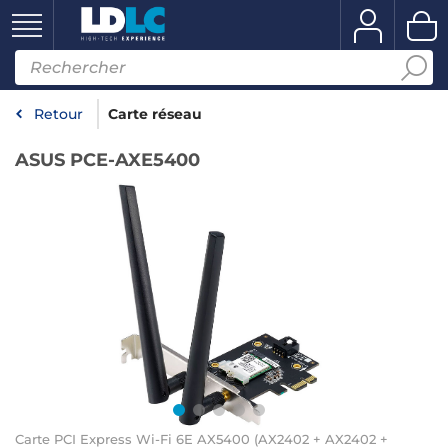
Retour
Carte réseau
ASUS PCE-AXE5400
Carte PCI Express Wi-Fi 6E AX5400 (AX2402 + AX2402 +