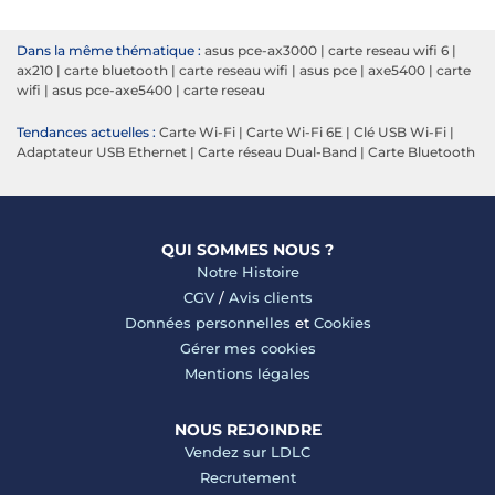
Dans la même thématique :
asus pce-ax3000
|
carte reseau wifi 6
|
ax210
|
carte bluetooth
|
carte reseau wifi
|
asus pce
|
axe5400
|
carte
wifi
|
asus pce-axe5400
|
carte reseau
Tendances actuelles :
Carte Wi-Fi
|
Carte Wi-Fi 6E
|
Clé USB Wi-Fi
|
Adaptateur USB Ethernet
|
Carte réseau Dual-Band
|
Carte Bluetooth
QUI SOMMES NOUS ?
Notre Histoire
CGV
/
Avis clients
Données personnelles
et
Cookies
Gérer mes cookies
Mentions légales
NOUS REJOINDRE
Vendez sur LDLC
Recrutement