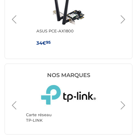
ts +
ASUS PCE-AX1800
Te
95
34€
29
NOS MARQUES
Carte r
StarTec
Carte réseau
TP-LINK