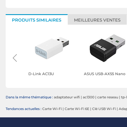
PRODUITS SIMILAIRES
MEILLEURES VENTES
r T3U
D-Link AC13U
ASUS USB-AX55 Nano
Dans la même thématique :
adaptateur wifi
|
ac1300
|
carte reseau
|
tp-
Tendances actuelles :
Carte Wi-Fi
|
Carte Wi-Fi 6E
|
Clé USB Wi-Fi
|
Adap