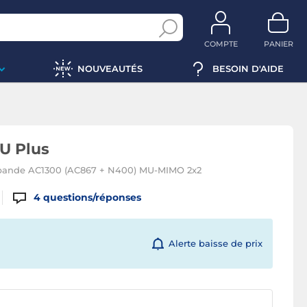
COMPTE
PANIER
NOUVEAUTÉS
BESOIN D'AIDE
U Plus
 bande AC1300 (AC867 + N400) MU-MIMO 2x2
4
questions/réponses
Alerte baisse de prix