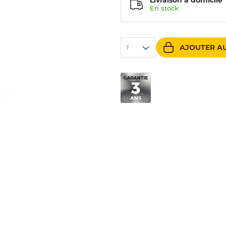
Livraison à domicile
En
stock
AJOUTER AU
1