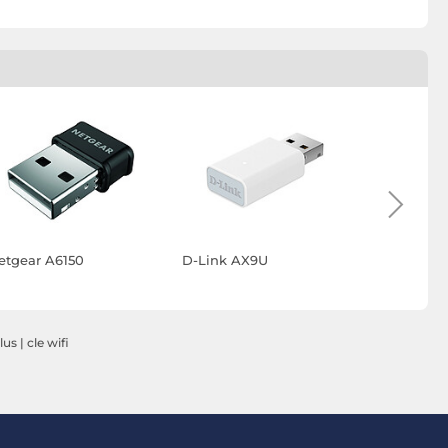
etgear A6150
D-Link AX9U
TP-LINK Ar
lus
|
cle wifi