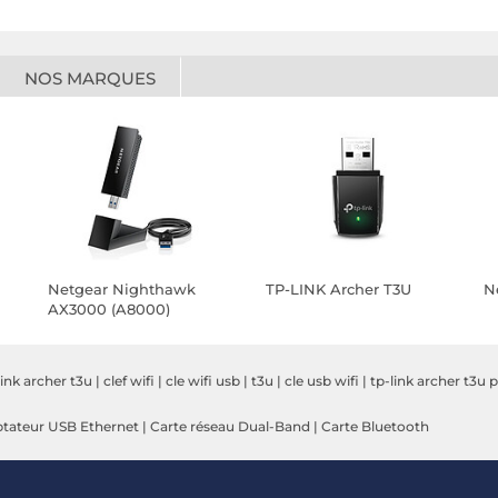
NOS MARQUES
Netgear Nighthawk
TP-LINK Archer T3U
N
AX3000 (A8000)
link archer t3u
|
clef wifi
|
cle wifi usb
|
t3u
|
cle usb wifi
|
tp-link archer t3u p
tateur USB Ethernet
|
Carte réseau Dual-Band
|
Carte Bluetooth