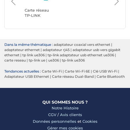
Carte r
StarTec
Carte réseau
TP-LINK
Dans la même thématique :
adaptateur coaxial vers ethernet
|
adaptateur ethernet
|
adaptateur rj45
|
adaptateur usb vers gigabit
ethernet
|
tp link ue306
|
tp-link adaptateur usb ethernet ue306
|
carte reseau
|
tp-link ue
|
ue306
|
tp-link ue306
Tendances actuelles :
Carte Wi-Fi
|
Carte Wi-Fi 6E
|
Clé USB Wi-Fi
|
Adaptateur USB Ethernet
|
Carte réseau Dual-Band
|
Carte Bluetooth
QUI SOMMES NOUS ?
Notre Histoire
CGV
/
Avis clients
Données personnelles
et
Cookies
Gérer mes cookies