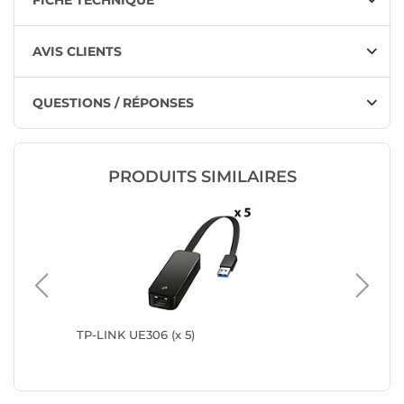
FICHE TECHNIQUE
AVIS CLIENTS
QUESTIONS / RÉPONSES
PRODUITS SIMILAIRES
vers
TP-LINK UE306 (x 5)
TP-LINK