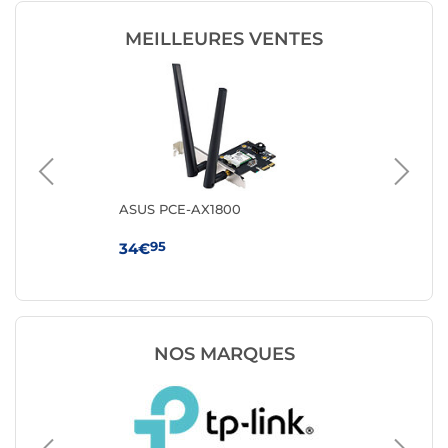
MEILLEURES VENTES
ts +
ASUS PCE-AX1800
Te
95
34€
29
NOS MARQUES