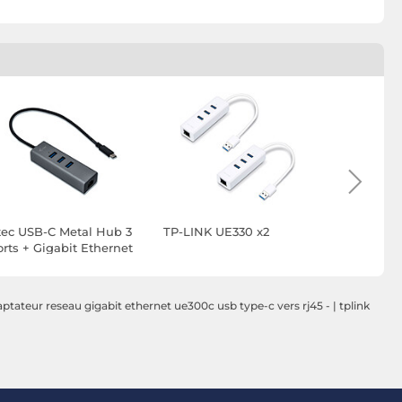
-tec USB-C Metal Hub 3
TP-LINK UE330 x2
TP-LINK U
orts + Gigabit Ethernet
aptateur reseau gigabit ethernet ue300c usb type-c vers rj45 -
|
tplink