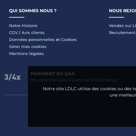
QUI SOMMES NOUS ?
NOUS REJO
Notre Histoire
Vendez sur 
CGV
/
Avis clients
Recrutement
Données personnelles
et
Cookies
Gérer mes cookies
Mentions légales
PAIEMENT EN 3/4X
Par carte bancaire à partir de 100€ d'achat.
Notre site LDLC utilise des cookies ou des t
une meilleure