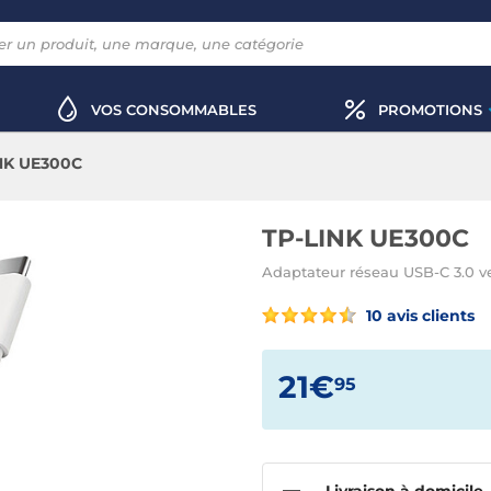
VOS CONSOMMABLES
PROMOTIONS
NK UE300C
TP-LINK UE300C
Adaptateur réseau USB-C 3.0 v
10 avis clients
21€
95