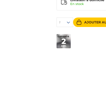
Livraison à domicile
En
stock
AJOUTER AU
1