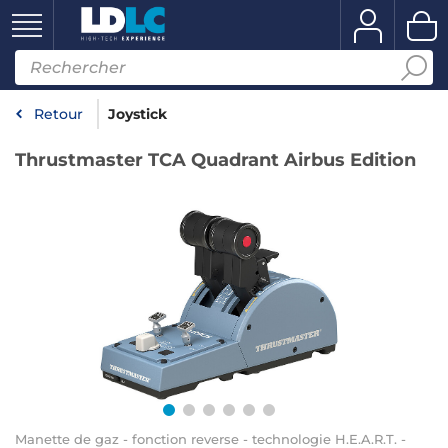
Retour
Joystick
Thrustmaster TCA Quadrant Airbus Edition
Manette de gaz - fonction reverse - technologie H.E.A.R.T. -