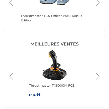
: WINGS
Thrustmaster TCA Officer Pack Airbus
Thrustm
yStation
Edition
Edition
MEILLEURES VENTES
r
Thrustmaster T.16000M FCS
Thr
On
95
69€
99