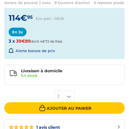
leviers de poussé 2 axes - 8 boutons d'action - 6 reposes pieds
114€
95
Éco-part. : 0€
05
En 3x
3 x
39€89
dont 4€72 de frais
Alerte baisse de prix
Livraison à domicile
En
stock
1
AJOUTER AU PANIER
1 avis client