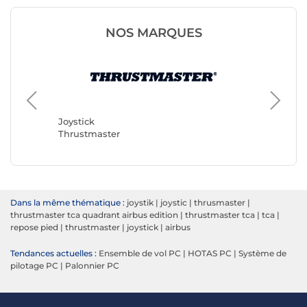
NOS MARQUES
Joystick
Moza Ra
Joystick
Thrustmaster
Dans la même thématique :
joystik
|
joystic
|
thrusmaster
|
thrustmaster tca quadrant airbus edition
|
thrustmaster tca
|
tca
|
repose pied
|
thrustmaster
|
joystick
|
airbus
Tendances actuelles :
Ensemble de vol PC
|
HOTAS PC
|
Système de
pilotage PC
|
Palonnier PC