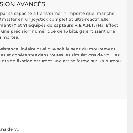
ISION AVANCÉS
 par sa capacité à transformer n’importe quel manche
aster en un joystick complet et ultra-réactif. Elle
ement
(X et Y) équipés de
capteurs H.E.A.R.T.
(HallEffect
 une précision numérique de 16 bits, garantissant une
s mortes.
istance linéaire quel que soit le sens du mouvement,
s et cohérentes dans toutes les simulations de vol. Les
points de fixation assurent une assise ferme sur un bureau
ons de vol