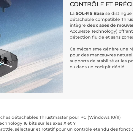
CONTRÔLE ET PRÉC
La
SOL-R 5 Base
se distingue
détachable compatible Thrustm
intègre
deux axes de mouv
AccuRate Technology) offrant
détection fluide et sans zone
Ce mécanisme génère une rés
pour des manœuvres naturelle
supports de stabilité et les 
ou dans un cockpit dédié.
nches détachables Thrustmaster pour PC (Windows 10/11)
echnology 16 bits sur les axes X et Y
hrottle, sélecteur et rotatif pour un contrôle étendu des foncti