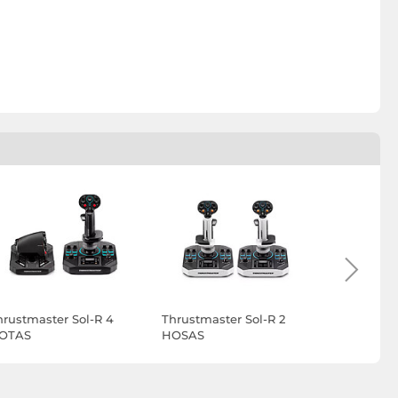
hrustmaster Sol-R 4
Thrustmaster Sol-R 2
Thrustmast
OTAS
HOSAS
Flightstic