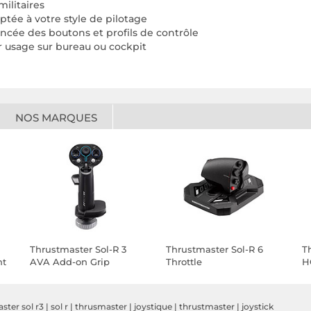
militaires
aptée à votre style de pilotage
cée des boutons et profils de contrôle
ur usage sur bureau ou cockpit
NOS MARQUES
Thrustmaster Sol-R 3
Thrustmaster Sol-R 6
T
nt
AVA Add-on Grip
Throttle
H
ster sol r3
|
sol r
|
thrusmaster
|
joystique
|
thrustmaster
|
joystick