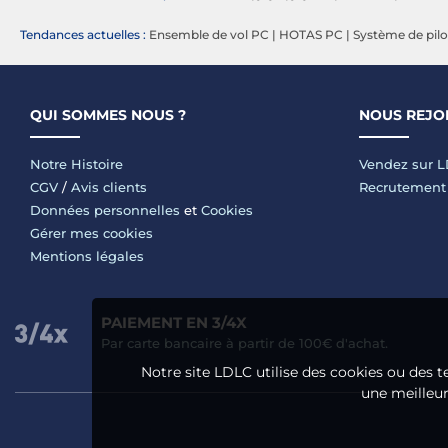
Tendances actuelles :
Ensemble de vol PC
|
HOTAS PC
|
Système de pil
QUI SOMMES NOUS ?
NOUS REJO
Notre Histoire
Vendez sur 
CGV
/
Avis clients
Recrutement
Données personnelles
et
Cookies
Gérer mes cookies
Mentions légales
PAIEMENT EN 3/4X
Par carte bancaire à partir de 100€ d'achat.
Notre site LDLC utilise des cookies ou des t
une meilleure