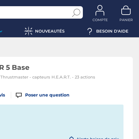
COMPTE
PANIER
NOUVEAUTÉS
BESOIN D'AIDE
R 5 Base
rustmaster - capteurs H.E.A.R.T. - 23 actions
vis
Poser une question