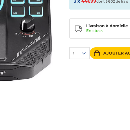
3 x
44€99
dont 5€02 de frais
Livraison à domicile
En
stock
AJOUTER AU
1