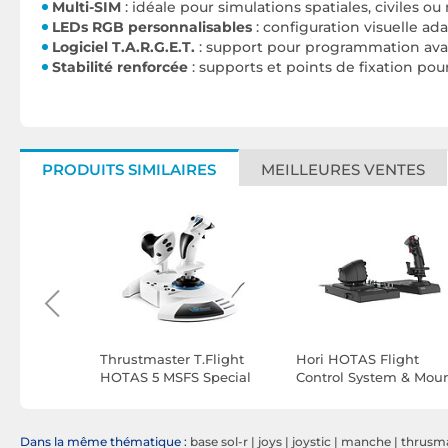
Multi-SIM
: idéale pour simulations spatiales, civiles ou 
LEDs RGB personnalisables
: configuration visuelle ad
Logiciel T.A.R.G.E.T.
: support pour programmation avan
Stabilité renforcée
: supports et points de fixation po
PRODUITS SIMILAIRES
MEILLEURES VENTES
56
Thrustmaster T.Flight
Hori HOTAS Flight
HOTAS 5 MSFS Special
Control System & Mou
Edition (PC / PS5)
Dans la même thématique :
base sol-r
|
joys
|
joystic
|
manche
|
thrusma