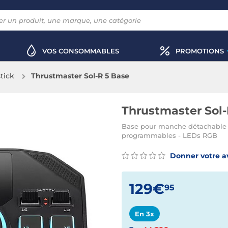
VOS CONSOMMABLES
PROMOTIONS
tick
Thrustmaster Sol-R 5 Base
Thrustmaster Sol-
Base pour manche détachable Th
programmables - LEDs RGB
Donner votre a
129€
95
En 3x