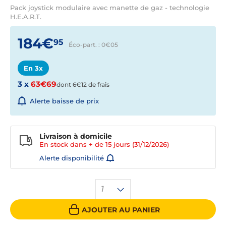
Pack joystick modulaire avec manette de gaz - technologie
H.E.A.R.T.
184€
95
Éco-part. : 0€
05
En 3x
3 x
63€69
dont 6€12 de frais
Alerte baisse de prix
Livraison à domicile
En stock dans + de
15 jours
(31/12/2026)
Alerte disponibilité
1
AJOUTER AU PANIER