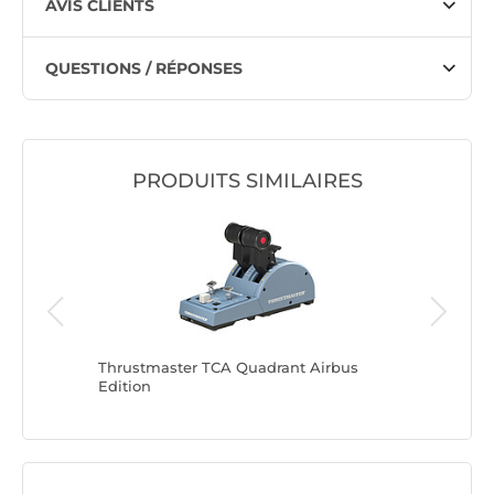
AVIS CLIENTS
QUESTIONS / RÉPONSES
PRODUITS SIMILAIRES
 8: WINGS
Thrustmaster TCA Quadrant Airbus
Thrustma
Edition
Edition