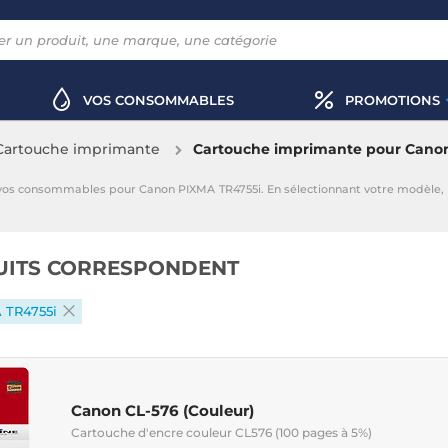
VOS CONSOMMABLES
PROMOTIONS
Cartouche imprimante
Cartouche imprimante pour Cano
 vos consommables pour Canon PIXMA TR4755i. En sélectionnant votre modèle,
UITS CORRESPONDENT
 TR4755i
Canon CL-576 (Couleur)
Cartouche d'encre couleur CL576 (100 pages à 5%)