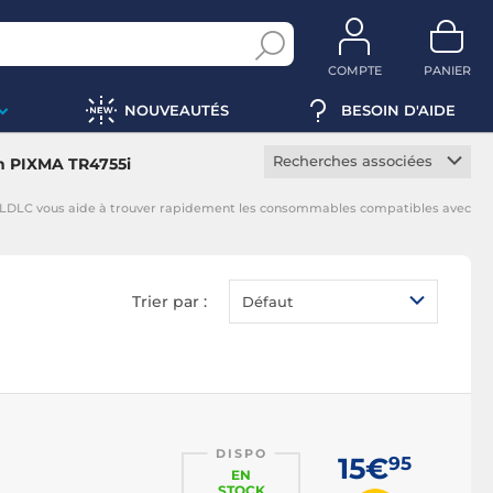
COMPTE
PANIER
NOUVEAUTÉS
BESOIN D'AIDE
Recherches associées
n PIXMA TR4755i
Cartouche constructeur
 LDLC vous aide à trouver rapidement les consommables compatibles avec
Cartouche noire
Cartouche magenta
Cartouche jaune
Trier par :
Défaut
Cartouche cyan
DISPO
15€
95
EN
STOCK