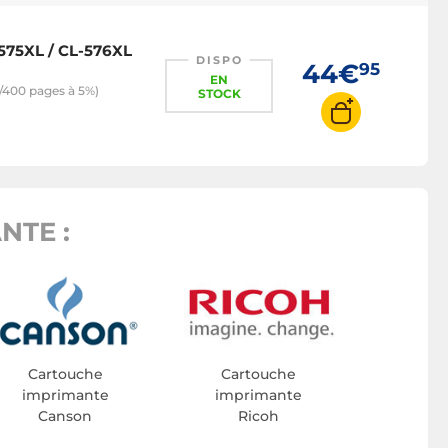
575XL / CL-576XL
DISPO
44€
95
EN
/400 pages à 5%)
STOCK
NTE :
Cartouche
Cartouche
imprimante
imprimante
Canson
Ricoh