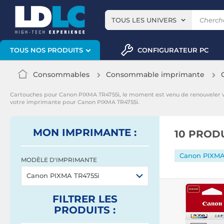
TOUS LES UNIVERS
CONFIGURATEUR PC
TOUS NOS PRODUITS
Consommables
Consommable imprimante
Cartouches pour Canon PIXMA TR4755i, le moment est venu de renouveler
votre imprimante pour Canon PIXMA TR4755i.
MON IMPRIMANTE :
10 PROD
Canon PIXMA
MODÈLE D'IMPRIMANTE
Canon PIXMA TR4755i
FILTRER
LES
PRODUITS
: