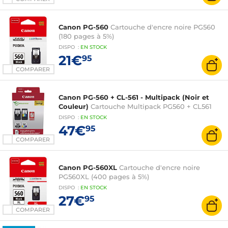
Canon PG-560
Cartouche d'encre noire PG560
(180 pages à 5%)
DISPO
:
EN
STOCK
21€
95
COMPARER
Canon PG-560 + CL-561 - Multipack (Noir et
Couleur)
Cartouche Multipack PG560 + CL561
DISPO
:
EN
STOCK
47€
95
COMPARER
Canon PG-560XL
Cartouche d'encre noire
PG560XL (400 pages à 5%)
DISPO
:
EN
STOCK
27€
95
COMPARER