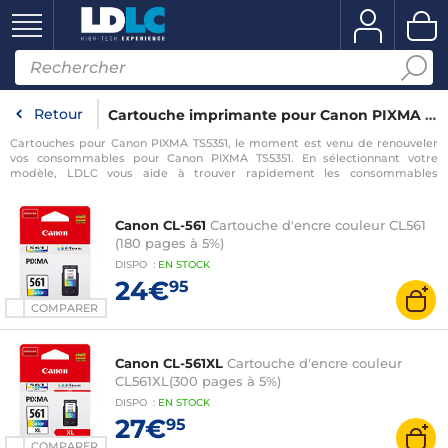
Retour
Cartouche imprimante pour Canon PIXMA TS5351
Cartouches pour Canon PIXMA TS5351, le moment est venu de renouveler
vos consommables pour Canon PIXMA TS5351. En sélectionnant votre
modèle, LDLC vous aide à trouver rapidement les consommables
compatibles avec votre imprimante pour Canon PIXMA TS5351.
Canon CL-561
Cartouche d'encre couleur CL561
(180 pages à 5%)
DISPO
:
EN
STOCK
24€
95
COMPARER
Canon CL-561XL
Cartouche d'encre couleur
CL561XL(300 pages à 5%)
DISPO
:
EN
STOCK
27€
95
COMPARER