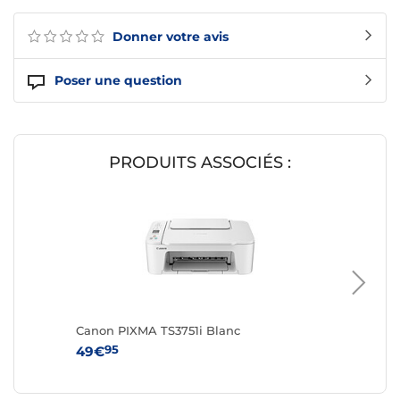
Donner votre avis
Poser une question
PRODUITS ASSOCIÉS :
Canon PIXMA TS3751i Blanc
Canon P
95
95
49€
49€