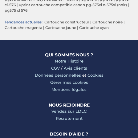
cl-576
|
uprint cartouche compatible canon pg-575xl c-575xl (noir)
|
pg575 cl 576
Tendances actuelles :
Cartouche constructeur
|
Cartouche noire
|
Cartouche magenta
|
Cartouche jaune
|
Cartouche cyan
QUI SOMMES NOUS ?
Notre Histoire
CGV
/
Avis clients
Données personnelles
et
Cookies
Gérer mes cookies
Mentions légales
NOUS REJOINDRE
Vendez sur LDLC
Recrutement
BESOIN D'AIDE ?