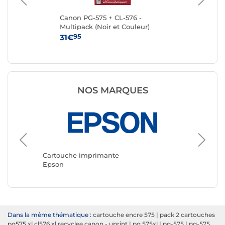
Canon PG-575 + CL-576 -
Ca
Multipack (Noir et Couleur)
95
31€
15
NOS MARQUES
Cartouc
Canon
Cartouche imprimante
Epson
Dans la même thématique :
cartouche encre 575
|
pack 2 cartouches
pg575 xl cl576 xl recyclee canon - uprint
|
pg 575xl
|
pg-575
|
pg-575