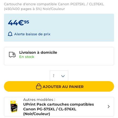
Cartouche d'encre compatible Canon PG575XL / CL576XL
(450/400 pages à 5%) Noir/Couleur
44€
95
Alerte baisse de prix
Livraison à domicile
En
stock
1
AJOUTER AU PANIER
Autres modèles :
UPrint Pack cartouches compatibles
Canon PG-575XL / CL-576XL
(Noir/Couleur)