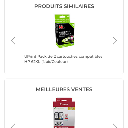
PRODUITS SIMILAIRES
UPrint Pack de 2 cartouches compatibles
UPrint 
e
HP 62XL (Noir/Couleur)
HP 305X
et
MEILLEURES VENTES