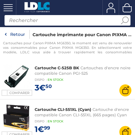
Retour
Cartouche imprimante pour Canon PIXMA MG6350
Cartouches pour Canon PIXMA MG6350, le moment est venu de renouveler
vos consommables pour Canon PIXMA MG6350. En sélectionnant votre
modèle, LDLC vous aide à trouver rapidement les consommables
compatibles avec votre imprimante pour Canon PIXMA MG6350.
Cartouche C-525B BK
Cartouches d'encre noire
compatible Canon PGI-525
DISPO
:
EN
STOCK
3€
50
COMPARER
Cartouche CLI-551XL (Cyan)
Cartouche d'encre
compatible Canon CLI-551XL (665 pages) Cyan
DISPO
:
EN
STOCK
1€
99
COMPARER