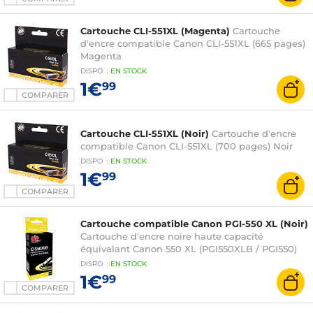
Cartouche CLI-551XL (Magenta)
Cartouche
d'encre compatible Canon CLI-551XL (665 pages)
Magenta
DISPO
:
EN
STOCK
1€
99
COMPARER
Cartouche CLI-551XL (Noir)
Cartouche d'encre
compatible Canon CLI-551XL (700 pages) Noir
DISPO
:
EN
STOCK
1€
99
COMPARER
Cartouche compatible Canon PGI-550 XL (Noir)
Cartouche d'encre noire haute capacité
équivalant Canon 550 XL (PGI550XLB / PGI550)
DISPO
:
EN
STOCK
1€
99
COMPARER