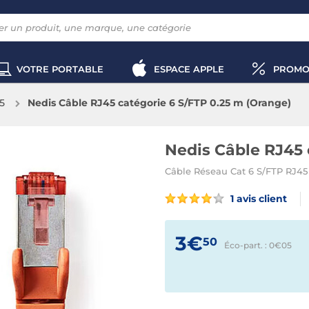
VOTRE PORTABLE
ESPACE APPLE
PROMO
5
Nedis Câble RJ45 catégorie 6 S/FTP 0.25 m (Orange)
Nedis Câble RJ45 
Câble Réseau Cat 6 S/FTP RJ45 
1 avis client
3€
50
Éco-part. : 0€
05