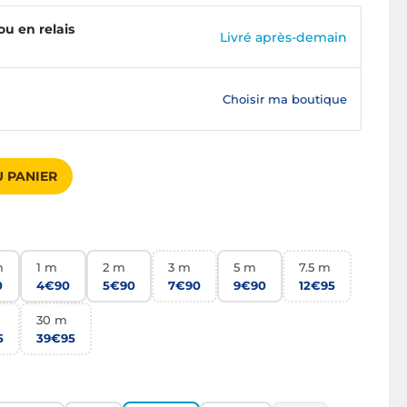
ou en relais
Livré après-demain
Choisir ma boutique
 PANIER
m
1 m
2 m
3 m
5 m
7.5 m
0
4€90
5€90
7€90
9€90
12€95
30 m
5
39€95