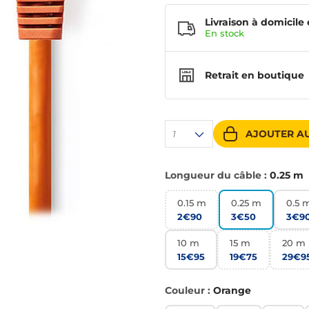
Livraison à domicile 
En
stock
Retrait en boutique
AJOUTER AU
1
Longueur du câble :
0.25 m
0.15 m
0.25 m
0.5 
2€90
3€50
3€9
10 m
15 m
20 m
15€95
19€75
29€9
Couleur :
Orange