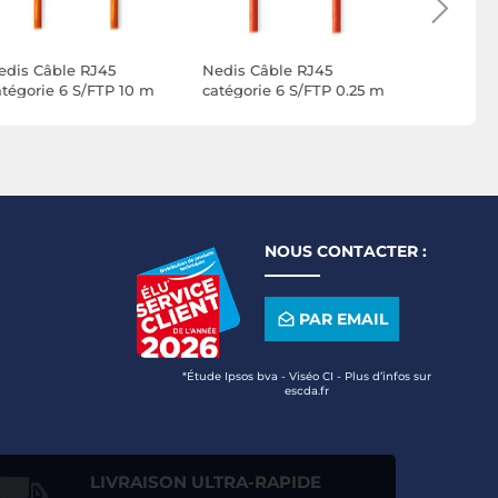
edis Câble RJ45
Nedis Câble RJ45
Nedis Câb
atégorie 6 S/FTP 10 m
catégorie 6 S/FTP 0.25 m
catégorie 
Orange)
(Rouge)
(Rouge)
NOUS CONTACTER :
PAR EMAIL
*Étude Ipsos bva - Viséo CI - Plus d’infos sur
escda.fr
LIVRAISON ULTRA-RAPIDE