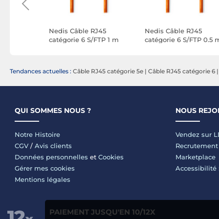
J45
Nedis Câble RJ45
Nedis Câble RJ45
FTP 0.50
catégorie 6 S/FTP 1 m
catégorie 6 S/FTP 0.5 
(Orange)
(Orange)
Tendances actuelles :
Câble RJ45 catégorie 5e
|
Câble RJ45 catégorie 6
QUI SOMMES NOUS ?
NOUS REJO
Notre Histoire
Vendez sur 
CGV
/
Avis clients
Recrutement
Données personnelles
et
Cookies
Marketplace
Gérer mes cookies
Accessibilité
Mentions légales
PAIEMENT JUSQU'EN 10/12X