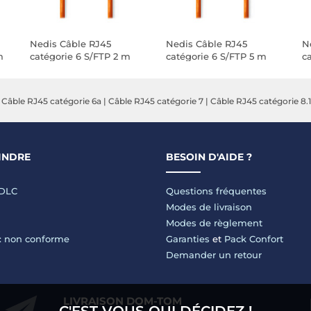
Nedis Câble RJ45
Nedis Câble RJ45
N
m
catégorie 6 S/FTP 2 m
catégorie 6 S/FTP 5 m
c
(Orange)
(Orange)
(
|
Câble RJ45 catégorie 6a
|
Câble RJ45 catégorie 7
|
Câble RJ45 catégorie 8.1
INDRE
BESOIN D'AIDE ?
LDLC
Questions fréquentes
Modes de livraison
Modes de règlement
 : non conforme
Garanties
et
Pack Confort
Demander un retour
LIVRAISON DOM-TOM