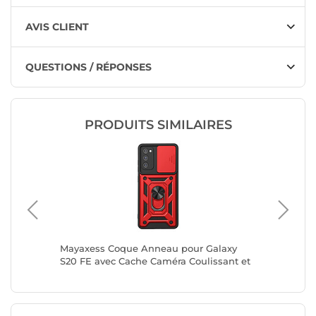
AVIS CLIENT
QUESTIONS / RÉPONSES
PRODUITS SIMILAIRES
laxy
Mayaxess Coque Anneau pour Galaxy
Mayaxes
sant et
S20 FE avec Cache Caméra Coulissant et
A54 5G 
Bague Magnétique Rouge / Noir
Bague M