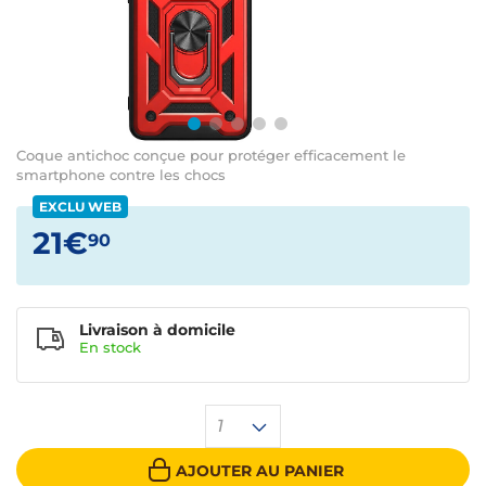
Coque antichoc conçue pour protéger efficacement le
smartphone contre les chocs
EXCLU WEB
21€
90
Livraison à domicile
En
stock
1
AJOUTER AU PANIER