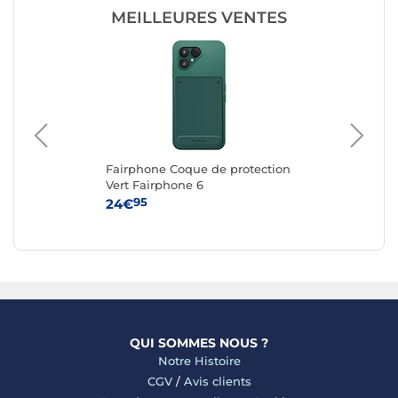
MEILLEURES VENTES
Fairphone Coque de protection
Fa
ble
Vert Fairphone 6
Re
n
6
95
24€
24
QUI SOMMES NOUS ?
Notre Histoire
CGV
/
Avis clients