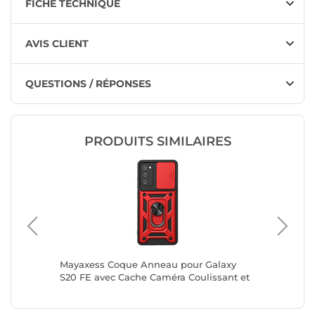
FICHE TECHNIQUE
AVIS CLIENT
QUESTIONS / RÉPONSES
PRODUITS SIMILAIRES
laxy
Mayaxess Coque Anneau pour Galaxy
Mayaxes
sant et
S20 FE avec Cache Caméra Coulissant et
A54 5G 
Bague Magnétique Rouge / Noir
Bague M