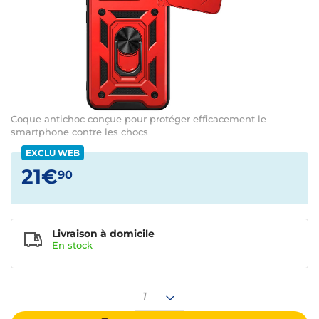
Coque antichoc conçue pour protéger efficacement le
smartphone contre les chocs
EXCLU WEB
21€
90
Livraison à domicile
En
stock
1