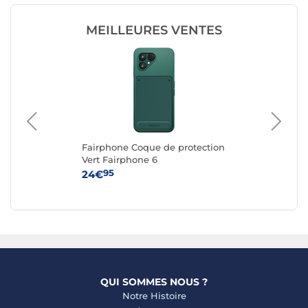
MEILLEURES VENTES
Fairphone Coque de protection
Ap
G
Vert Fairphone 6
iPh
95
24€
59
QUI SOMMES NOUS ?
Notre Histoire