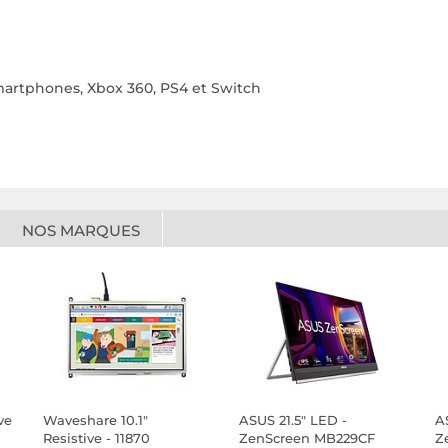
martphones, Xbox 360, PS4 et Switch
NOS MARQUES
ve
Waveshare 10.1"
ASUS 21.5" LED -
A
Resistive - 11870
ZenScreen MB229CF
Z