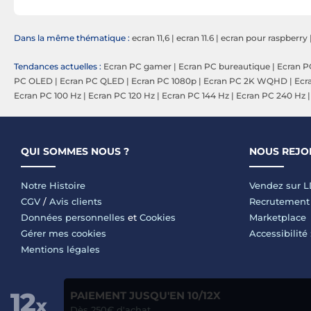
Dans la même thématique :
ecran 11,6
|
ecran 11.6
|
ecran pour raspberry
Tendances actuelles :
Ecran PC gamer
|
Ecran PC bureautique
|
Ecran P
PC OLED
|
Ecran PC QLED
|
Ecran PC 1080p
|
Ecran PC 2K WQHD
|
Ecr
Ecran PC 100 Hz
|
Ecran PC 120 Hz
|
Ecran PC 144 Hz
|
Ecran PC 240 Hz
QUI SOMMES NOUS ?
NOUS REJO
Notre Histoire
Vendez sur 
CGV
/
Avis clients
Recrutement
Données personnelles
et
Cookies
Marketplace
Gérer mes cookies
Accessibilité
Mentions légales
PAIEMENT JUSQU'EN 10/12X
Dès 250€ d'achat.