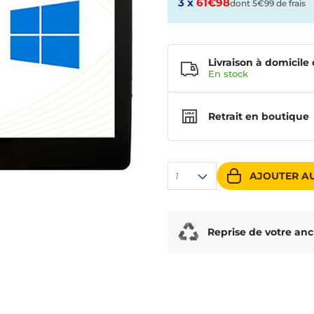
3 x
61€98
dont 5€99 de frais
Livraison à domicile 
En
stock
Retrait en boutique
AJOUTER AU
1
Reprise de votre anc