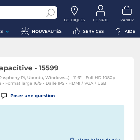
BOUTIQUES
COMPTE
PANIER
S
NOUVEAUTÉS
SERVICES
AIDE
apacitive - 15599
aspberry Pi, Ubuntu, Windows...) - 11.6" - Full HD 1080p -
le - Format large 16/9 - Dalle IPS - HDMI / VGA / USB
Poser une question