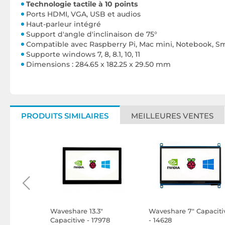
Technologie tactile à 10 points
Ports HDMI, VGA, USB et audios
Haut-parleur intégré
Support d'angle d'inclinaison de 75°
Compatible avec Raspberry Pi, Mac mini, Notebook, S
Supporte windows 7, 8, 8.1, 10, 11
Dimensions : 284.65 x 182.25 x 29.50 mm
PRODUITS SIMILAIRES
MEILLEURES VENTES
5" LED
Waveshare 13.3"
Waveshare 7" Capaciti
30
Capacitive - 17978
- 14628