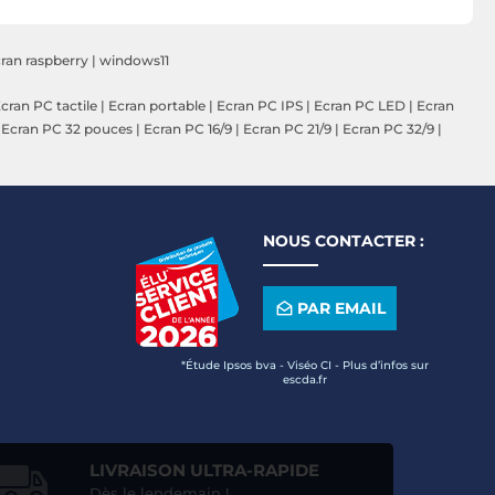
B16AMTR
ran raspberry
|
windows11
cran PC tactile
|
Ecran portable
|
Ecran PC IPS
|
Ecran PC LED
|
Ecran
|
Ecran PC 32 pouces
|
Ecran PC 16/9
|
Ecran PC 21/9
|
Ecran PC 32/9
|
NOUS CONTACTER :
PAR EMAIL
*Étude Ipsos bva - Viséo CI - Plus d’infos sur
escda.fr
LIVRAISON ULTRA-RAPIDE
Dès le lendemain !