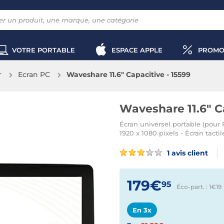
VOTRE PORTABLE
ESPACE APPLE
PROMO
r
Ecran PC
Waveshare 11.6" Capacitive - 15599
Waveshare 11.6" C
Écran universel portable (pour R
1920 x 1080 pixels - Écran tacti
1 avis client
179€
95
Éco-part. : 1€
19
En 3x