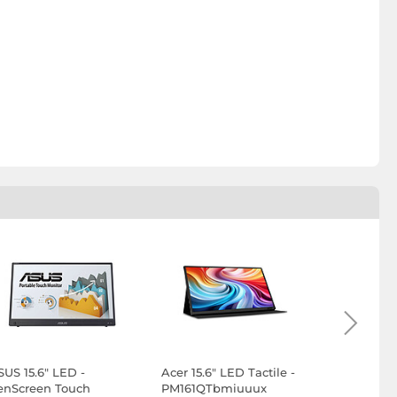
SUS 15.6" LED -
Acer 15.6" LED Tactile -
HP 27" LE
enScreen Touch
PM161QTbmiuuux