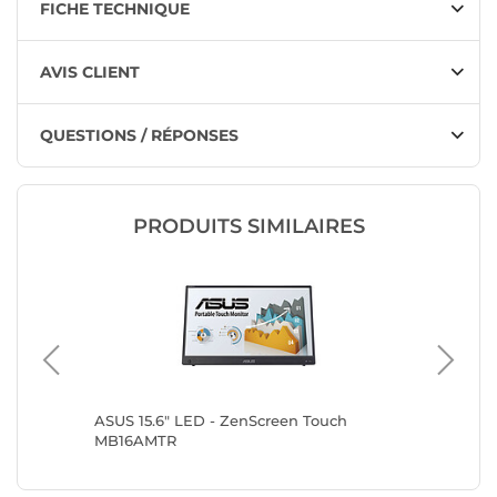
FICHE TECHNIQUE
AVIS CLIENT
QUESTIONS / RÉPONSES
PRODUITS SIMILAIRES
ASUS 15.6" LED - ZenScreen Touch
iiyama 1
MB16AMTR