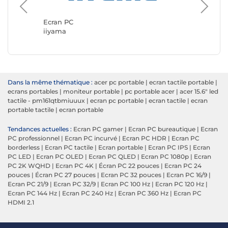
Ecran P
ASUS
Ecran PC
iiyama
Dans la même thématique :
acer pc portable
|
ecran tactile portable
|
ecrans portables
|
moniteur portable
|
pc portable acer
|
acer 15.6" led
tactile - pm161qtbmiuuux
|
ecran pc portable
|
ecran tactile
|
ecran
portable tactile
|
ecran portable
Tendances actuelles :
Ecran PC gamer
|
Ecran PC bureautique
|
Ecran
PC professionnel
|
Ecran PC incurvé
|
Ecran PC HDR
|
Ecran PC
borderless
|
Ecran PC tactile
|
Ecran portable
|
Ecran PC IPS
|
Ecran
PC LED
|
Ecran PC OLED
|
Ecran PC QLED
|
Ecran PC 1080p
|
Ecran
PC 2K WQHD
|
Ecran PC 4K
|
Écran PC 22 pouces
|
Ecran PC 24
pouces
|
Écran PC 27 pouces
|
Ecran PC 32 pouces
|
Ecran PC 16/9
|
Ecran PC 21/9
|
Ecran PC 32/9
|
Ecran PC 100 Hz
|
Ecran PC 120 Hz
|
Ecran PC 144 Hz
|
Ecran PC 240 Hz
|
Ecran PC 360 Hz
|
Ecran PC
HDMI 2.1