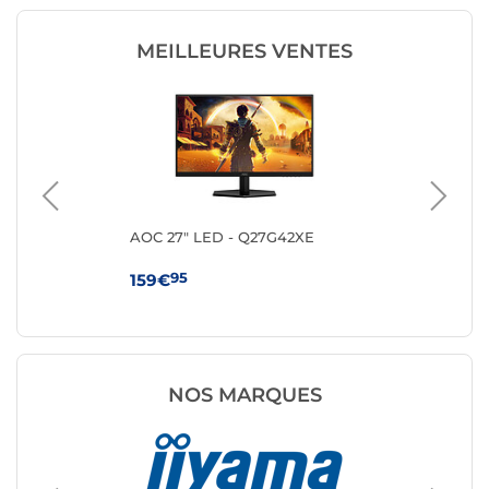
MEILLEURES VENTES
AOC 27" LED - Q27G42XE
MS
95
159€
10
NOS MARQUES