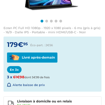
Ecran PC Full HD 1080p - 1920 x 1080 pixels - 6 ms (gris à gris)
- 16/9 - Dalle IPS - Portable - mini HDMI/USB-C - Noir
179€
95
Éco-part. : 2€
56
Livré après-demain
En 3x
3 x
61€98
dont 5€99 de frais
Alerte baisse de prix
Livraison à domicile ou en relais