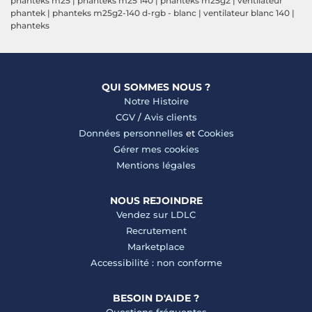
phanteks m25
|
phanteks m25 140
|
phanteks m25g2
|
ventilateur
phantek
|
phanteks m25g2-140 d-rgb - blanc
|
ventilateur blanc 140
|
phanteks
QUI SOMMES NOUS ?
Notre Histoire
CGV
/
Avis clients
Données personnelles
et
Cookies
Gérer mes cookies
Mentions légales
NOUS REJOINDRE
Vendez sur LDLC
Recrutement
Marketplace
Accessibilité : non conforme
BESOIN D'AIDE ?