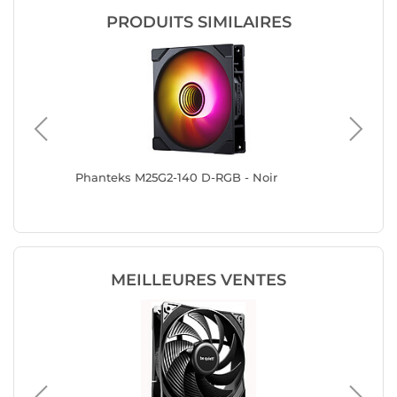
PRODUITS SIMILAIRES
B Dual
Phanteks M25G2-140 D-RGB - Noir
Corsair 
MEILLEURES VENTES