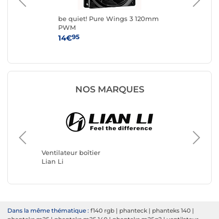
be quiet! Pure Wings 3 120mm
Fox
PWM
95
14€
8
NOS MARQUES
Ventilat
Arctic
Ventilateur boîtier
Lian Li
Dans la même thématique :
f140 rgb
|
phanteck
|
phanteks 140
|