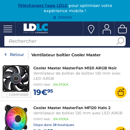
Téléchargez l'app LDLC
pour optimiser votre
expérience mobile !
FERMER
Retour
Ventilateur boîtier Cooler Master
Cooler Master MasterFan M120 ARGB Noir
Ventilateur de boîtier de boîtier 120 mm avec
LED ARGB
DISPO
Web
:
EN
STOCK
19€
95
COMPARER
Cooler Master MasterFan MF120 Halo 2
Ventilateur de boîtier 120 mm avec LED ARGB
DISPO
Web
:
EN
STOCK
Dispo dans
28 boutiques