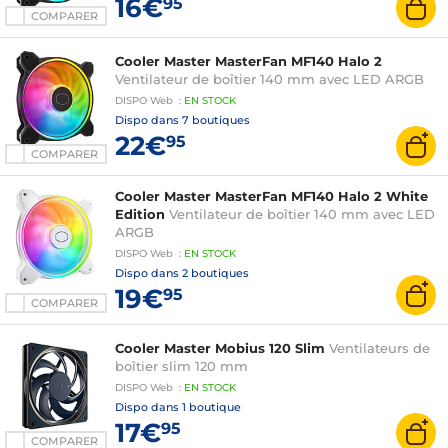
16€
95
COMPARER
Cooler Master MasterFan MF140 Halo 2
Ventilateur de boîtier 140 mm avec LED ARGB
DISPO
Web
:
EN
STOCK
Dispo dans
7 boutiques
22€
95
COMPARER
Cooler Master MasterFan MF140 Halo 2 White
Edition
Ventilateur de boîtier 140 mm avec LED
ARGB
DISPO
Web
:
EN
STOCK
Dispo dans
2 boutiques
19€
95
COMPARER
Cooler Master Mobius 120 Slim
Ventilateurs de
boîtier slim 120 mm
DISPO
Web
:
EN
STOCK
Dispo dans
1 boutique
17€
95
COMPARER