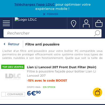
Téléchargez l'app LDLC
pour optimiser votre
expérience mobile !
FERMER
Retour
Filtre anti poussière
L'achat d'un filtre anti-poussière pour votre boîtier PC compatible vous
permettra de protéger efficacement votre système contre tous types de
saletés nuisibles à son bon fonctionnement. Quelle que soit la taille de
votre ventilateur, 40, 80, 92, 120 ou 140 mm, le filtre anti-poussière adapté
se trouve forcément sur LDLC.
Lian Li Lancool 207 Front Dust Filter (Noir)
TOP DES VENTES
Filtre à poussière façade pour boîtier Lian Li
Lancool 207
-15% avec le code BOOST
DISPO
Web
:
EN
STOCK
6€
90
COMPARER