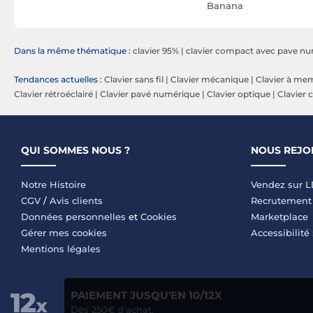
RTY,
Banana
Dans la même thématique :
clavier 95%
|
clavier compact avec pave n
Tendances actuelles :
Clavier sans fil
|
Clavier mécanique
|
Clavier à me
Clavier rétroéclairé
|
Clavier pavé numérique
|
Clavier optique
|
Clavier
QUI SOMMES NOUS ?
NOUS REJO
Notre Histoire
Vendez sur 
CGV
/
Avis clients
Recrutement
Données personnelles
et
Cookies
Marketplace
Gérer mes cookies
Accessibilité
Mentions légales
PAIEMENT JUSQU'EN 10/12X
Dès 250€ d'achat.