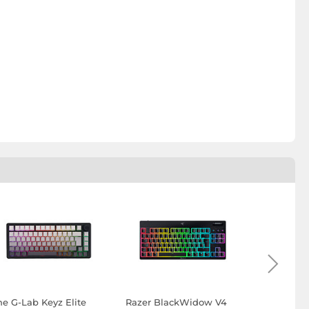
he G-Lab Keyz Elite
Razer BlackWidow V4
Razer Bla