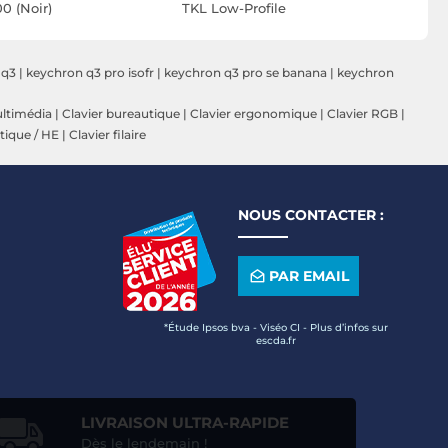
0 (Noir)
TKL Low-Profile
TKL Hype
HyperSpeed (switches
(switches
Razer Orange)
 q3
|
keychron q3 pro isofr
|
keychron q3 pro se banana
|
keychron
ultimédia
|
Clavier bureautique
|
Clavier ergonomique
|
Clavier RGB
|
tique / HE
|
Clavier filaire
NOUS CONTACTER :
PAR EMAIL
*Étude Ipsos bva - Viséo CI - Plus d’infos sur
escda.fr
LIVRAISON ULTRA-RAPIDE
Dès le lendemain !