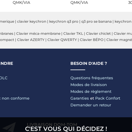
QMK/VIA
QMK/VIA
30
umerique
|
clavier keychron
|
keychron q3 pro
|
q3 pro se banana
|
keychron
mbranes
|
Clavier méca-membrane
|
Clavier TKL
|
Clavier chiclet
|
Clavier m
 compact
|
Clavier AZERTY
|
Clavier QWERTY
|
Clavier BÉPO
|
Clavier magné
INDRE
BESOIN D'AIDE ?
LDLC
Questions fréquentes
Modes de livraison
Modes de règlement
 : non conforme
Garanties
et
Pack Confort
Demander un retour
LIVRAISON DOM-TOM
C'EST VOUS QUI DÉCIDEZ !
Nous livrons dans les DOM-TOM en HT !