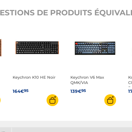
ESTIONS DE PRODUITS ÉQUIVALE
Keychron K10 HE Noir
Keychron V6 Max
K
QMK/VIA
C
P
95
95
164€
139€
1
S
L