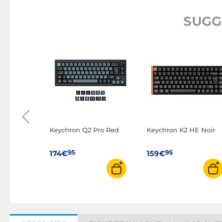
SUGG
x Scope II
lanc)
Keychron Q2 Pro Red
Keychron K2 HE Noir
95
95
174€
159€