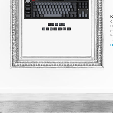
K
C
U
m
K
-
D