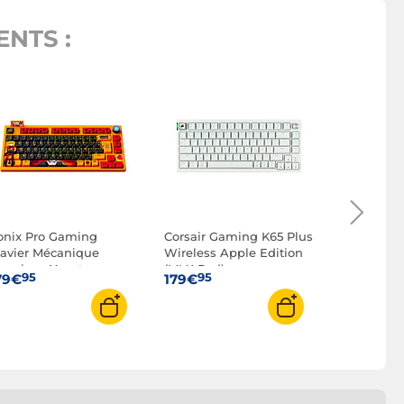
NTS :
Razer Bla
TKL Hype
(switches
95
169€
onix Pro Gaming
Corsair Gaming K65 Plus
lavier Mécanique
Wireless Apple Edition
remium Naruto
(MLX Red)
95
95
79€
179€
hippuden - Edition
imitée