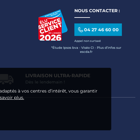
NOUS CONTACTER :
04 27 46 60 00
Appel non surtaxé
*Étude Ipsos bva - Viséo CI - Plus d’infos sur
escda.fr
LIVRAISON ULTRA-RAPIDE
Dès le lendemain !
adaptés à vos centres d’intérêt, vous garantir
savoir plus.