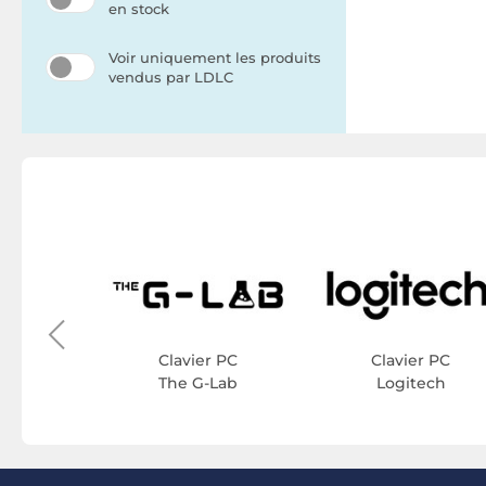
en stock
Voir uniquement les produits
vendus par LDLC
r PC
ys
Clavier PC
Clavier PC
The G-Lab
Logitech