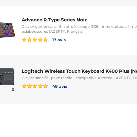
Advance R-Type Series Noir
Clavier gamer sans fil - rétroéclairage RGB - interrupteurs à m
éclaboussures (AZERTY, Français)
17 avis
Logitech Wireless Touch Keyboard K400 Plus (No
Clavier sans fil - pavé tactile - compatible Android - AZERTY, F
48 avis