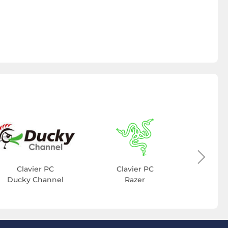
Cla
C
Clavier PC
Clavier PC
Ducky Channel
Razer