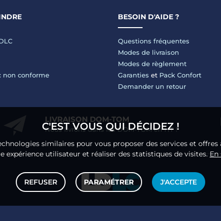
INDRE
BESOIN D'AIDE ?
LDLC
Questions fréquentes
Modes de livraison
Modes de règlement
 : non conforme
Garanties
et
Pack Confort
Demander un retour
LIVRAISON DOM-TOM
C'EST VOUS QUI DÉCIDEZ !
Nous livrons dans les DOM-TOM en HT !
echnologies similaires pour vous proposer des services et offres 
 expérience utilisateur et réaliser des statistiques de visites.
En 
REFUSER
PARAMÉTRER
J'ACCEPTE