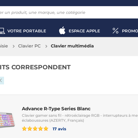
VOTRE PORTABLE
ESPACE APPLE
PROMO
aisie
Clavier PC
Clavier multimédia
ITS CORRESPONDENT
Advance R-Type Series Blanc
Clavier gamer sans fil - rétroéclairage RGB - interrupteurs à m
éclaboussures (AZERTY, Français)
17 avis