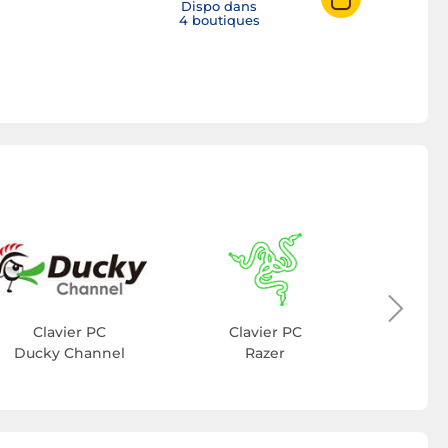
Dispo dans
4 boutiques
Cla
C
Clavier PC
Clavier PC
Ducky Channel
Razer