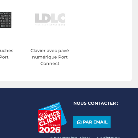
ouches
Clavier avec pavé
Port
numérique Port
Connect
NOUS CONTACTER :
PAR EMAIL
*Étude Ipsos bva - Viséo CI - Plus d’infos sur