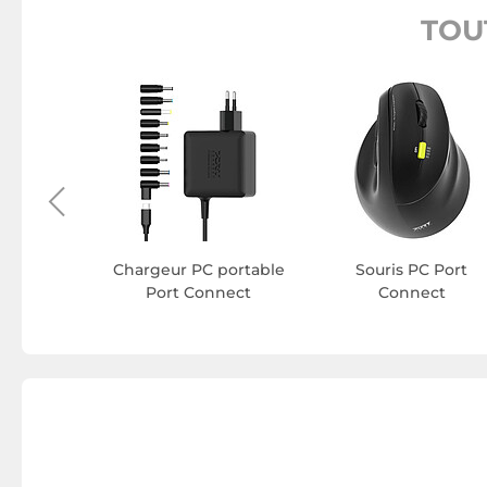
TOU
erne Port
ect
Chargeur PC portable
Souris PC Port
Port Connect
Connect