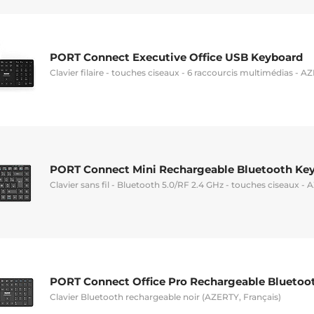
PORT Connect Executive Office USB Keyboard
Clavier filaire - touches ciseaux - 6 raccourcis multimédias - A
PORT Connect Mini Rechargeable Bluetooth Ke
Clavier sans fil - Bluetooth 5.0/RF 2.4 GHz - touches ciseaux -
PORT Connect Office Pro Rechargeable Bluetoo
Clavier Bluetooth rechargeable noir (AZERTY, Français)