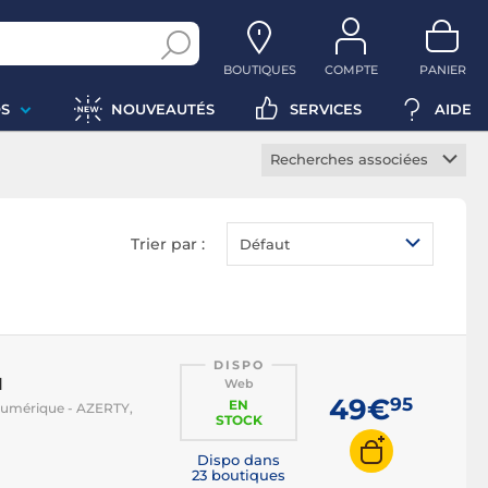
BOUTIQUES
COMPTE
PANIER
S
NOUVEAUTÉS
SERVICES
AIDE
Recherches associées
Clavier sans fil
Clavier mécanique
Trier par :
Défaut
Clavier à membranes
Clavier méca-membrane
Clavier TKL
Clavier chiclet
DISPO
d
Web
Clavier multimédia
49€
95
EN
é numérique - AZERTY,
STOCK
Clavier bureautique
Dispo dans
Clavier ergonomique
23 boutiques