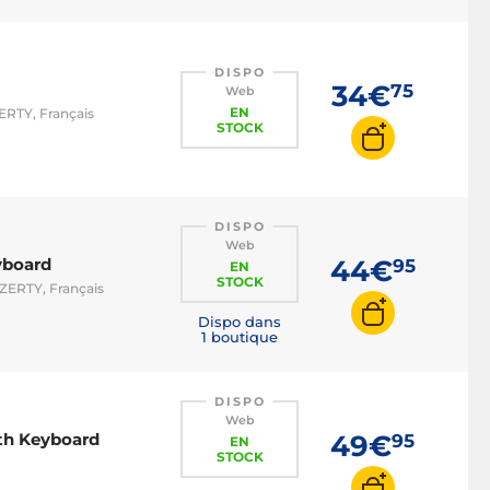
Clavier RGB
Clavier rétroéclairé
DISPO
Clavier pavé numérique
34€
75
Web
Clavier optique
EN
ZERTY, Français
STOCK
Clavier compact
Clavier AZERTY
Clavier QWERTY
DISPO
Web
Clavier BÉPO
yboard
44€
95
EN
Clavier magnétique / HE
STOCK
 AZERTY, Français
Clavier filaire
Dispo dans
1 boutique
DISPO
Web
th Keyboard
49€
95
EN
STOCK