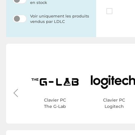
en stock
Voir uniquement les produits
vendus par LDLC
r PC
ys
Clavier PC
Clavier PC
The G-Lab
Logitech