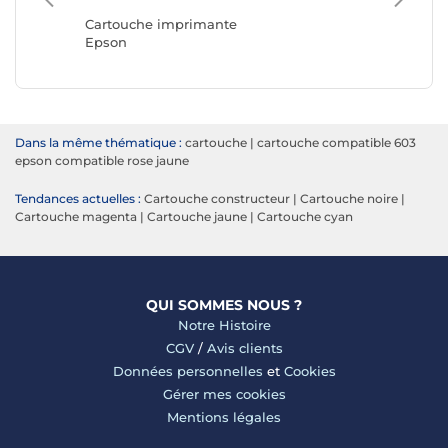
Canon
Cartouche imprimante
Epson
Dans la même thématique :
cartouche
|
cartouche compatible 603
epson compatible rose jaune
Tendances actuelles :
Cartouche constructeur
|
Cartouche noire
|
Cartouche magenta
|
Cartouche jaune
|
Cartouche cyan
QUI SOMMES NOUS ?
Notre Histoire
CGV
/
Avis clients
Données personnelles
et
Cookies
Gérer mes cookies
Mentions légales