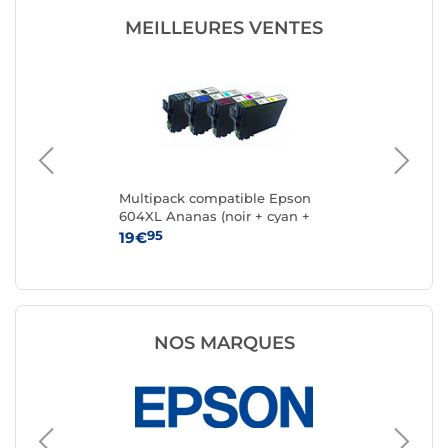
MEILLEURES VENTES
k 4
Multipack compatible Epson
Ca
604XL Ananas (noir + cyan +
magenta + jaune)
95
19€
15
NOS MARQUES
Cartouc