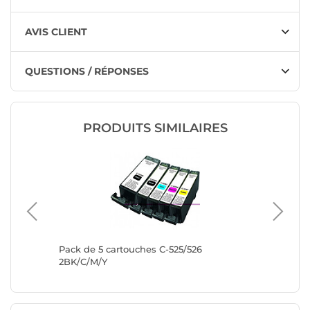
AVIS CLIENT
QUESTIONS / RÉPONSES
PRODUITS SIMILAIRES
che
Pack de 5 cartouches C-525/526
Mulitpa
02XL -
2BK/C/M/Y
Brother
e
jaune, n