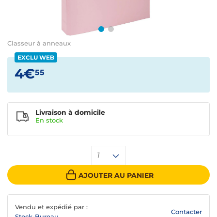
Classeur à anneaux
EXCLU WEB
4€
55
Livraison à domicile
En
stock
1
AJOUTER AU PANIER
Vendu et expédié par :
Contacter
Stock-Bureau