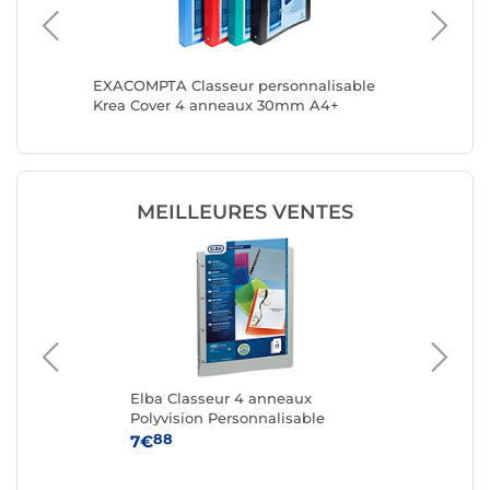
 orga to
EXACOMPTA Classeur personnalisable
EXACOMP
Krea Cover 4 anneaux 30mm A4+
anneaux
Couleur aléatoire x 5
10
MEILLEURES VENTES
Elba Classeur 4 anneaux
Cl
nc
Polyvision Personnalisable
pe
mm
88
7€
4