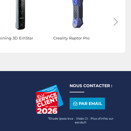
hining 3D EinStar
Creality Raptor Pro
Creality R
NOUS CONTACTER :
PAR EMAIL
*Étude Ipsos bva - Viséo CI - Plus d’infos sur
escda.fr