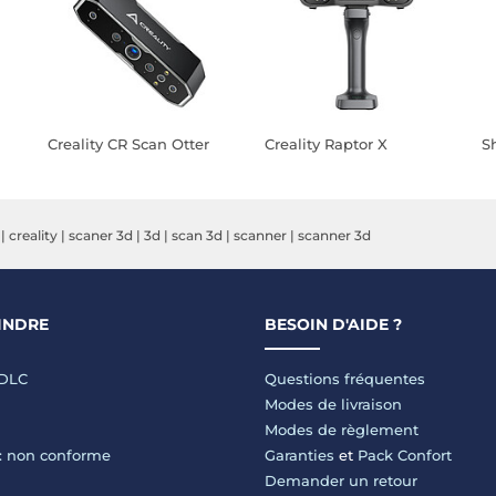
Creality CR Scan Otter
Creality Raptor X
S
|
creality
|
scaner 3d
|
3d
|
scan 3d
|
scanner
|
scanner 3d
INDRE
BESOIN D'AIDE ?
LDLC
Questions fréquentes
Modes de livraison
Modes de règlement
 : non conforme
Garanties
et
Pack Confort
Demander un retour