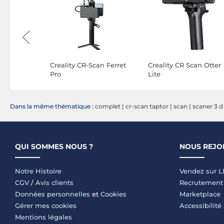
r
Creality CR-Scan Ferret
Creality CR Scan Otter
Pro
Lite
Dans la même thématique :
complet
|
cr-scan taptor
|
scan
|
scaner 3 d
QUI SOMMES NOUS ?
NOUS REJO
Notre Histoire
Vendez sur 
CGV
/
Avis clients
Recrutement
Données personnelles
et
Cookies
Marketplace
Gérer mes cookies
Accessibilité
Mentions légales