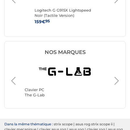
Logitech G G915X Lightspeed
Log
Noir (Tactile Version)
Ver
95
159€
13
NOS MARQUES
Clavier 
Logitec
Clavier PC
The G-Lab
Dans la même thématique :
strix scope
|
asus rog strix scope ii
|
clavier mecanique
|
clavier asus rog
|
asus rog
|
clavier rog
|
asus rog