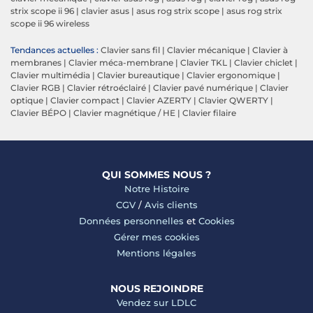
strix scope ii 96
|
clavier asus
|
asus rog strix scope
|
asus rog strix
scope ii 96 wireless
Tendances actuelles :
Clavier sans fil
|
Clavier mécanique
|
Clavier à
membranes
|
Clavier méca-membrane
|
Clavier TKL
|
Clavier chiclet
|
Clavier multimédia
|
Clavier bureautique
|
Clavier ergonomique
|
Clavier RGB
|
Clavier rétroéclairé
|
Clavier pavé numérique
|
Clavier
optique
|
Clavier compact
|
Clavier AZERTY
|
Clavier QWERTY
|
Clavier BÉPO
|
Clavier magnétique / HE
|
Clavier filaire
QUI SOMMES NOUS ?
Notre Histoire
CGV
/
Avis clients
Données personnelles
et
Cookies
Gérer mes cookies
Mentions légales
NOUS REJOINDRE
Vendez sur LDLC