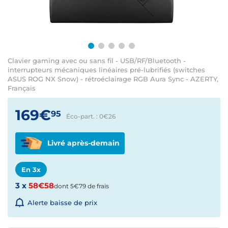
Clavier gaming avec ou sans fil - USB/RF/Bluetooth -
interrupteurs mécaniques linéaires pré-lubrifiés (switches
ASUS ROG NX Snow) - rétroéclairage RGB Aura Sync - AZERTY,
Français
169€
95
Éco-part. : 0€
26
Livré après-demain
En 3x
3 x
58€58
dont 5€79 de frais
Alerte baisse de prix