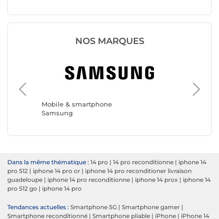
NOS MARQUES
Mobile & smartphone
Mobile 
Samsung
Apple
Dans la même thématique :
14 pro
|
14 pro reconditionne
|
iphone 14
pro 512
|
iphone 14 pro or
|
iphone 14 pro reconditioner livraison
guadeloupe
|
iphone 14 pro reconditionne
|
iphone 14 prox
|
iphone 14
pro 512 go
|
iphone 14 pro
Tendances actuelles :
Smartphone 5G
|
Smartphone gamer
|
Smartphone reconditionné
|
Smartphone pliable
|
iPhone
|
iPhone 14