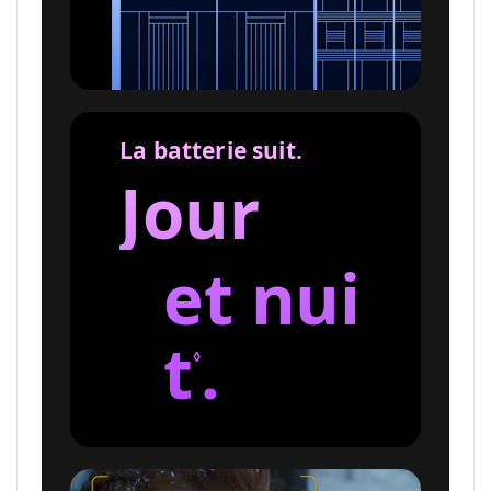
La batterie suit.
Jour
et nui
t
R
.
◊
e