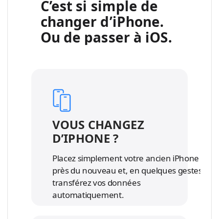
C’est si simple de
m
x
changer d’iPhone.
e
m
n
Ou de passer à iOS.
e
t
n
i
t
o
i
n
o
s
n
l
s
é
l
VOUS CHANGEZ
g
é
D’IPHONE ?
a
g
l
a
Placez simplement votre ancien iPhone
e
l
près du nouveau et, en quelques gestes,
s
e
transférez vos données
s
automatiquement.