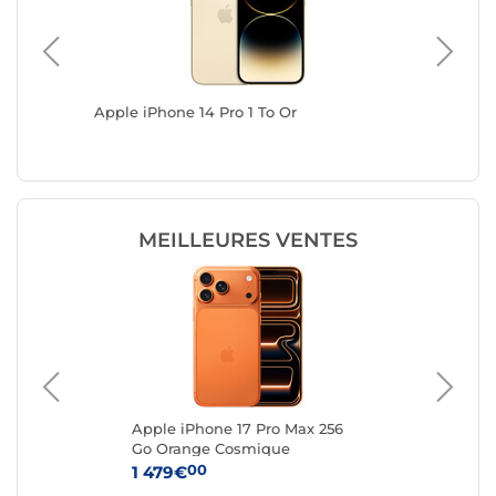
Apple iPhone 14 Pro 1 To Or
Apple iP
MEILLEURES VENTES
e
Apple iPhone 17 Pro Max 256
App
Go Orange Cosmique
Ar
00
1 479€
1 