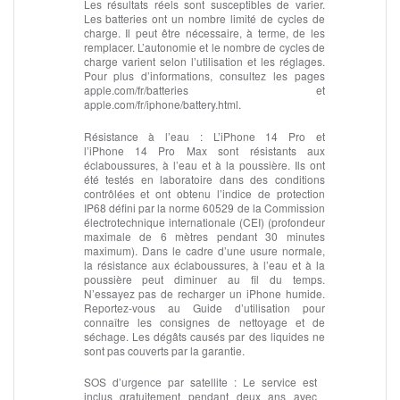
Les résultats réels sont susceptibles de varier.
Les batteries ont un nombre limité de cycles de
charge. Il peut être nécessaire, à terme, de les
remplacer. L’autonomie et le nombre de cycles de
charge varient selon l’utilisation et les réglages.
Pour plus d’informations, consultez les pages
apple.com/fr/batteries et
apple.com/fr/iphone/battery.html.
Résistance à l’eau :
L’iPhone 14 Pro et
l’iPhone 14 Pro Max sont résistants aux
éclaboussures, à l’eau et à la poussière. Ils ont
été testés en laboratoire dans des conditions
contrôlées et ont obtenu l’indice de protection
IP68 défini par la norme 60529 de la Commission
électrotechnique internationale (CEI) (profondeur
maximale de 6 mètres pendant 30 minutes
maximum). Dans le cadre d’une usure normale,
la résistance aux éclaboussures, à l’eau et à la
poussière peut diminuer au fil du temps.
N’essayez pas de recharger un iPhone humide.
Reportez‑vous au Guide d’utilisation pour
connaître les consignes de nettoyage et de
séchage. Les dégâts causés par des liquides ne
sont pas couverts par la garantie.
SOS d’urgence par satellite :
Le service est
inclus gratuitement pendant deux ans avec