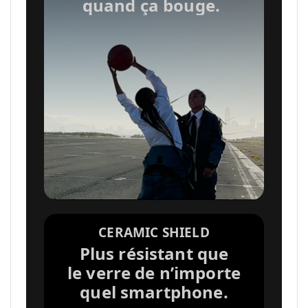
n
quand ça bouge.
s
l
é
g
a
CERAMIC SHIELD
Plus résistant que
le verre de n’importe
l
quel smartphone.