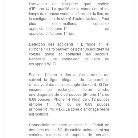
l’activation de n’importe quel modèle
d’iPhone 14. La qualité de la connexion et les
temps de réponse varient en fonction du lieu, de
la configuration du site et d’autres facteurs. Pour
plus d’informations, consultez
apple.com/fr/iphone‑14 ou
apple.com/fr/iphone‑14‑pro.
Détection des accidents :
L’iPhone 14 et
l’iPhone 14 Pro peuvent détecter un accident de
voiture grave et contacter les secours.
Nécessite une connexion cellulaire ou
les appels Wi‑Fi.
Écran :
L’écran a des angles arrondis qui
suivent la ligne élégante de l’appareil et
s’inscrivent dans un rectangle standard. Si l’on
mesure ce rectangle, l’écran affiche
une diagonale de 6,06 pouces (iPhone 14), de
6,68 pouces (iPhone 14 Plus), de 6,12 pouces
(iPhone 14 Pro) ou de 6,69 pouces
(iPhone 14 Pro Max). La zone d’affichage réelle
est moindre.
Connectivité cellulaire et sans fil :
Forfait de
données requis. 5G disponible uniquement sur
certains marchés et auprès de certains