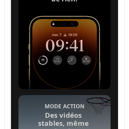
m
e
n
t
i
o
MODE ACTION
Des vidéos
stables, même