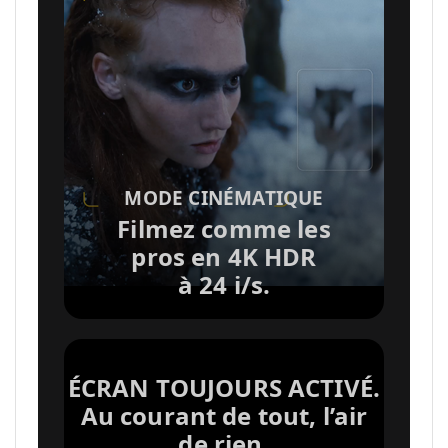
n
v
o
MODE CINÉMATIQUE
i
Filmez comme les
pros en 4K HDR
a
à 24 i/s.
u
ÉCRAN TOUJOURS ACTIVÉ.
x
Au courant de tout, l’air
de rien.