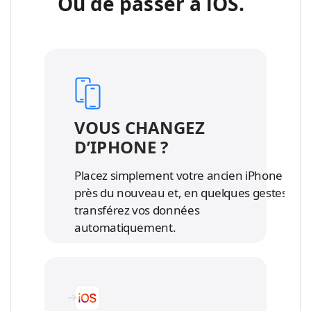
Ou de passer à iOS.
e
t
n
i
t
o
i
n
o
s
n
l
s
é
l
VOUS CHANGEZ
g
é
D’IPHONE ?
a
g
l
a
Placez simplement votre ancien iPhone
e
l
près du nouveau et, en quelques gestes,
s
e
transférez vos données
s
automatiquement.