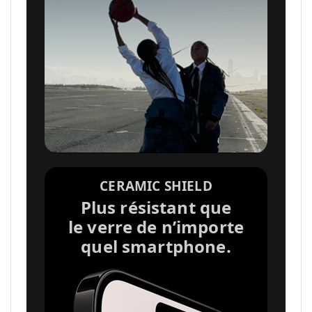
s
l
é
g
a
CERAMIC SHIELD
Plus résistant que
le verre de n’importe
l
quel smartphone.
e