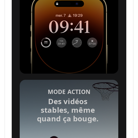
e
n
t
i
o
MODE ACTION
Des vidéos
stables, même
n
quand ça bouge.