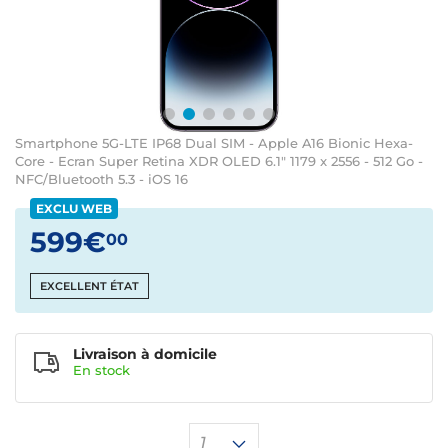
Smartphone 5G-LTE IP68 Dual SIM - Apple A16 Bionic Hexa-
Core - Ecran Super Retina XDR OLED 6.1" 1179 x 2556 - 512 Go -
NFC/Bluetooth 5.3 - iOS 16
EXCLU WEB
599€
00
EXCELLENT ÉTAT
Livraison à domicile
En
stock
1