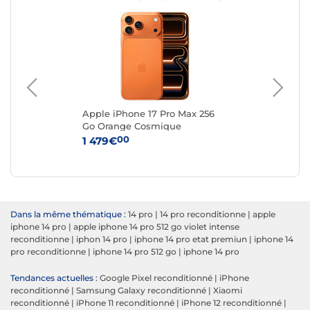
elle
Apple iPhone 17 Pro Max 256
App
Go Orange Cosmique
Ar
00
1 479€
1 
Dans la même thématique :
14 pro
|
14 pro reconditionne
|
apple
iphone 14 pro
|
apple iphone 14 pro 512 go violet intense
reconditionne
|
iphon 14 pro
|
iphone 14 pro etat premiun
|
iphone 14
pro reconditionne
|
iphone 14 pro 512 go
|
iphone 14 pro
Tendances actuelles :
Google Pixel reconditionné
|
iPhone
reconditionné
|
Samsung Galaxy reconditionné
|
Xiaomi
reconditionné
|
iPhone 11 reconditionné
|
iPhone 12 reconditionné
|