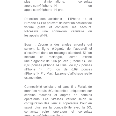
plus d’informations, consultez
apple.com/fr/iphone‑14 ou
apple.com/fr/iphone‑14‑pro.
Détection des accidents :
L’iPhone 14 et
l’iPhone 14 Pro peuvent détecter un accident de
voiture grave et contacter les secours.
Nécessite une connexion cellulaire ou
les appels Wi‑Fi.
Écran :
L’écran a des angles arrondis qui
suivent la ligne élégante de l’appareil et
s’inscrivent dans un rectangle standard. Si l’on
mesure ce rectangle, l’écran affiche
une diagonale de 6,06 pouces (iPhone 14), de
6,68 pouces (iPhone 14 Plus), de 6,12 pouces
(iPhone 14 Pro) ou de 6,69 pouces
(iPhone 14 Pro Max). La zone d’affichage réelle
est moindre.
Connectivité cellulaire et sans fil :
Forfait de
données requis. 5G disponible uniquement sur
certains marchés et auprès de certains
opérateurs. Les vitesses varient selon la
configuration des lieux et l’opérateur. Pour en
savoir plus sur la compatibilité avec la 5G,
contactez votre opérateur et consultez
apple.com/fr/iphone/cellular.