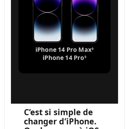
iPhone 14 Pro Max
R
◊
e
iPhone 14 Pro
R
◊
n
e
v
n
o
v
i
o
a
i
u
a
x
u
C’est si simple de
m
x
changer d’iPhone.
e
m
n