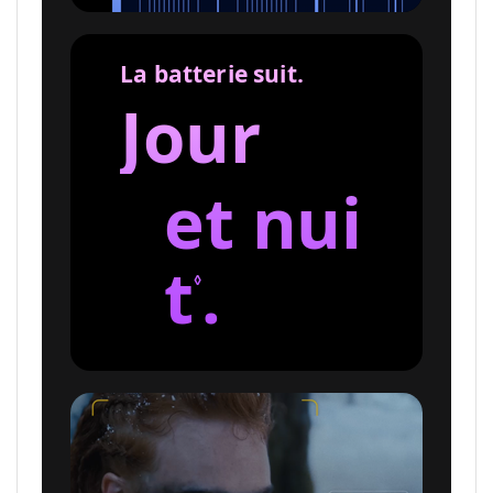
La batterie suit.
Jour
et nui
t
R
.
◊
e
n