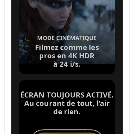
v
o
MODE CINÉMATIQUE
i
Filmez comme les
pros en 4K HDR
a
à 24 i/s.
u
ÉCRAN TOUJOURS ACTIVÉ.
x
Au courant de tout, l’air
de rien.
m