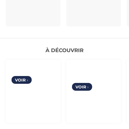
À DÉCOUVRIR
Seconde vie
Escapades
connectées
VOIR
›
VOIR
›