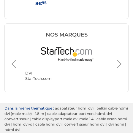
Mâle/Mâle - 2 M
DVI
95
8€
8
NOS MARQUES
DVI
Génériq
DVI
StarTech.com
Dans la même thématique :
adapatateur hdmi dvi
|
belkin cable hdmi
dvi (male male) - 1.8 m
|
cable adaptateur port vers hdmi, dvi
convertisseur
|
cable displayport male dvi male 1.4
|
cable ecran hdmi
dvi
|
hdmi dvi-d
|
cable hdmi dvi
|
convertisseur hdmi dvi
|
dvi hdmi
|
hdmi dvi