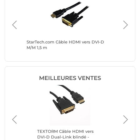
ers DVI-
StarTech.com Câble HDMI vers DVI-D
StarTec
M/M 1,5 m
M/M - 3
MEILLEURES VENTES
TEXTORM Câble HDMI vers
St
DVI-D Dual-Link blindé -
Ada