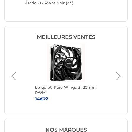
Arctic F12 PWM Noir (x 5)
be quie
MEILLEURES VENTES
be quiet! Pure Wings 3 120mm
Fox
PWM
95
14€
8
NOS MARQUES