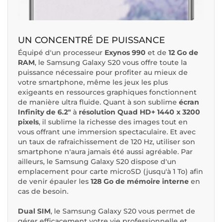
UN CONCENTRÉ DE PUISSANCE
Équipé d'un processeur
Exynos 990
et de
12 Go de
RAM
, le Samsung Galaxy S20 vous offre toute la
puissance nécessaire pour profiter au mieux de
votre smartphone, même les jeux les plus
exigeants en ressources graphiques fonctionnent
de manière ultra fluide. Quant à son sublime
écran
Infinity de 6.2"
à
résolution Quad HD+ 1440 x 3200
pixels
, il sublime la richesse des images tout en
vous offrant une immersion spectaculaire. Et avec
un taux de rafraichissement de 120 Hz, utiliser son
smartphone n'aura jamais été aussi agréable. Par
ailleurs, le Samsung Galaxy S20 dispose d'un
emplacement pour carte microSD (jusqu'à 1 To) afin
de venir épauler les
128 Go de mémoire interne
en
cas de besoin.
Dual SIM
, le Samsung Galaxy S20 vous permet de
gérer efficacement votre vie professionnelle et