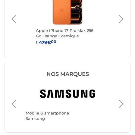
e
Apple iPhone 17 Pro Max 256
App
Go Orange Cosmique
Ar
00
1 479€
1 
NOS MARQUES
Mobile 
Apple
Mobile & smartphone
Samsung