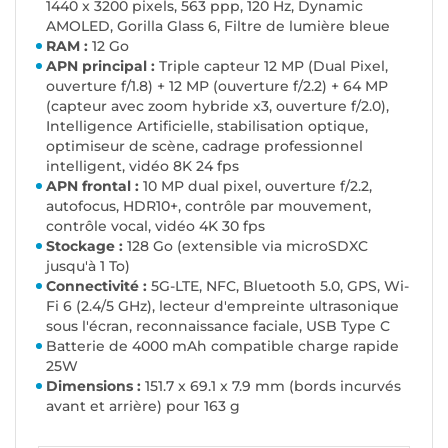
1440 x 3200 pixels, 563 ppp, 120 Hz, Dynamic
AMOLED, Gorilla Glass 6, Filtre de lumière bleue
RAM :
12 Go
APN principal :
Triple capteur 12 MP (Dual Pixel,
ouverture f/1.8) + 12 MP (ouverture f/2.2) + 64 MP
(capteur avec zoom hybride x3, ouverture f/2.0),
Intelligence Artificielle, stabilisation optique,
optimiseur de scène, cadrage professionnel
intelligent, vidéo 8K 24 fps
APN frontal :
10 MP dual pixel, ouverture f/2.2,
autofocus, HDR10+, contrôle par mouvement,
contrôle vocal, vidéo 4K 30 fps
Stockage :
128 Go (extensible via microSDXC
jusqu'à 1 To)
Connectivité :
5G-LTE, NFC, Bluetooth 5.0, GPS, Wi-
Fi 6 (2.4/5 GHz), lecteur d'empreinte ultrasonique
sous l'écran, reconnaissance faciale, USB Type C
Batterie de 4000 mAh compatible charge rapide
25W
Dimensions :
151.7 x 69.1 x 7.9 mm (bords incurvés
avant et arrière) pour 163 g