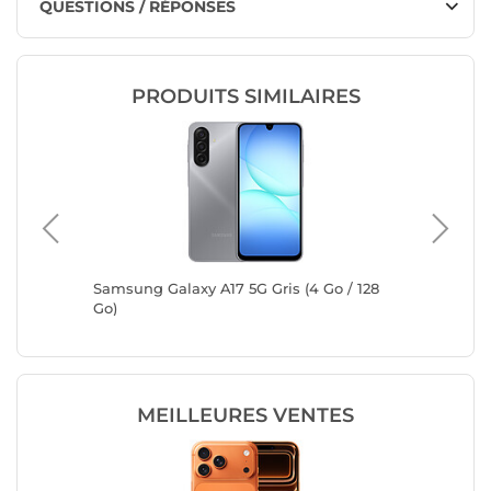
QUESTIONS / RÉPONSES
PRODUITS SIMILAIRES
 Go) +
Samsung Galaxy A17 5G Gris (4 Go / 128
Samsung 
Go)
Go) + Z
MEILLEURES VENTES