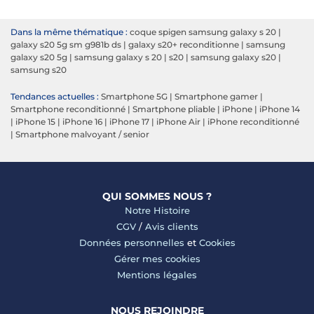
Dans la même thématique :
coque spigen samsung galaxy s 20
|
galaxy s20 5g sm g981b ds
|
galaxy s20+ reconditionne
|
samsung
galaxy s20 5g
|
samsung galaxy s 20
|
s20
|
samsung galaxy s20
|
samsung s20
Tendances actuelles :
Smartphone 5G
|
Smartphone gamer
|
Smartphone reconditionné
|
Smartphone pliable
|
iPhone
|
iPhone 14
|
iPhone 15
|
iPhone 16
|
iPhone 17
|
iPhone Air
|
iPhone reconditionné
|
Smartphone malvoyant / senior
QUI SOMMES NOUS ?
Notre Histoire
CGV
/
Avis clients
Données personnelles
et
Cookies
Gérer mes cookies
Mentions légales
NOUS REJOINDRE