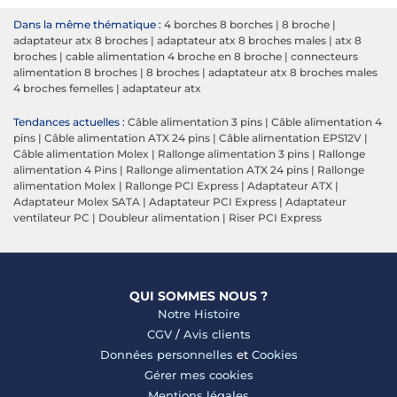
Dans la même thématique :
4 borches 8 borches
|
8 broche
|
adaptateur atx 8 broches
|
adaptateur atx 8 broches males
|
atx 8
broches
|
cable alimentation 4 broche en 8 broche
|
connecteurs
alimentation 8 broches
|
8 broches
|
adaptateur atx 8 broches males
4 broches femelles
|
adaptateur atx
Tendances actuelles :
Câble alimentation 3 pins
|
Câble alimentation 4
pins
|
Câble alimentation ATX 24 pins
|
Câble alimentation EPS12V
|
Câble alimentation Molex
|
Rallonge alimentation 3 pins
|
Rallonge
alimentation 4 Pins
|
Rallonge alimentation ATX 24 pins
|
Rallonge
alimentation Molex
|
Rallonge PCI Express
|
Adaptateur ATX
|
Adaptateur Molex SATA
|
Adaptateur PCI Express
|
Adaptateur
ventilateur PC
|
Doubleur alimentation
|
Riser PCI Express
QUI SOMMES NOUS ?
Notre Histoire
CGV
/
Avis clients
Données personnelles
et
Cookies
Gérer mes cookies
Mentions légales