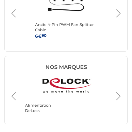
Arctic 4-Pin PWM Fan Splitter
Lia
Cable
Wir
Wi
90
6€
79
NOS MARQUES
Alimentation
Aliment
DeLock
Génériq