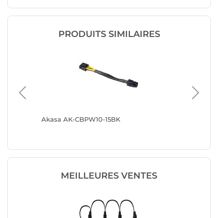
PRODUITS SIMILAIRES
600 W
Akasa AK-CBPW10-15BK
Nedis A
Molex v
MEILLEURES VENTES