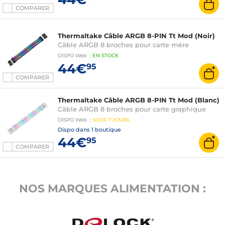
COMPARER
Thermaltake Câble ARGB 8-PIN Tt Mod (Noir)
Câble ARGB 8 broches pour carte mère
DISPO
Web
:
EN
STOCK
44€
95
COMPARER
Thermaltake Câble ARGB 8-PIN Tt Mod (Blanc)
Câble ARGB 8 broches pour carte graphique
DISPO
Web
:
SOUS
7 JOURS
Dispo dans
1 boutique
44€
95
COMPARER
NOS MARQUES ALIMENTATION :