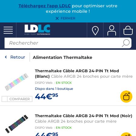
Téléchargez l'app LDLC
pour optimiser votre
expérience mobile !
FERMER
Retour
Alimentation Thermaltake
Thermaltake Câble ARGB 24-PIN Tt Mod
(Blanc)
Câble ARGB 24 broches pour carte mère
DISPO
Web
:
EN
STOCK
Dispo dans
1 boutique
44€
95
COMPARER
Thermaltake Câble ARGB 24-PIN Tt Mod (Noir)
Câble ARGB 24 broches pour carte mère
DISPO
Web
:
EN
STOCK
44€
95