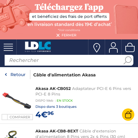
FERMER
Retour
Câble d'alimentation Akasa
Akasa AK-CB052
Adaptateur PCI-E 6 Pins vers
PCI-E 8 Pins
DISPO
Web
:
EN
STOCK
Dispo dans
3 boutiques
4€
96
COMPARER
Akasa AK-CB8-8EXT
Câble d'extension
d'alimentation 8 Pins vers 2x 4 Pins (30 cm)