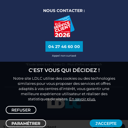
NOUS CONTACTER :
04 27 46 60 00
Appel non surtaxé
*Étude Ipsos bva - Viséo CI - Plus d’infos sur escda.fr
C'EST VOUS QUI DÉCIDEZ !
Notre site LDLC utilise des cookies ou des technologies
similaires pour vous proposer des services et offres
adaptés à vos centres d’intérêt, vous garantir une
meilleure expérience utilisateur et réaliser des
statistiques de visites.
En savoir plus.
REFUSER
PARAMÉTRER
J'ACCEPTE
3 produits correspondent
FILTRER
1