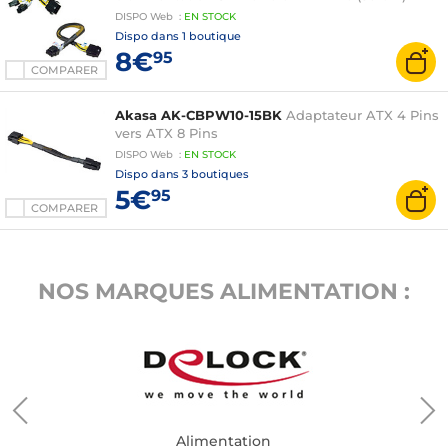
DISPO
Web
:
EN
STOCK
Dispo dans
1 boutique
8€
95
COMPARER
Akasa AK-CBPW10-15BK
Adaptateur ATX 4 Pins
vers ATX 8 Pins
DISPO
Web
:
EN
STOCK
Dispo dans
3 boutiques
5€
95
COMPARER
NOS MARQUES ALIMENTATION :
Alimentation