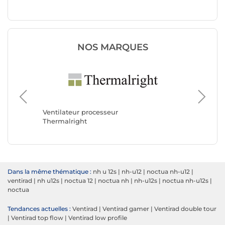
NOS MARQUES
Ventilateur processeur
Ventilat
Thermalright
Noctua
Dans la même thématique :
nh u 12s
|
nh-u12
|
noctua nh-u12
|
ventirad
|
nh u12s
|
noctua 12
|
noctua nh
|
nh-u12s
|
noctua nh-u12s
|
noctua
Tendances actuelles :
Ventirad
|
Ventirad gamer
|
Ventirad double tour
|
Ventirad top flow
|
Ventirad low profile