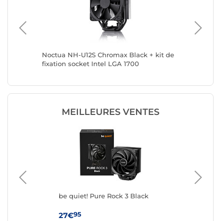
Noctua NH-U12S Chromax Black + kit de
Noctua 
fixation socket Intel LGA 1700
MEILLEURES VENTES
be quiet! Pure Rock 3 Black
be 
95
27€
39