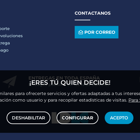
CONTACTANOS
porte
POR CORREO
voluciones
trega
pago
ENTREGAS EN TODA ESPAÑA
¡ERES TÚ QUIEN DECIDE!
Entregas posibles en las Islas Baleares
milares para ofrecerte servicios y ofertas adaptadas a tus intere
ción como usuario y para recopilar estadísticas de visitas.
Para
DESHABILITAR
CONFIGURAR
ACEPTO