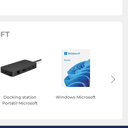
FT
Program
Mi
Docking station
Windows Microsoft
Portátil Microsoft