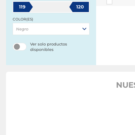
119
120
COLOR(ES)
Negro
Ver solo productos
disponibles
NUE