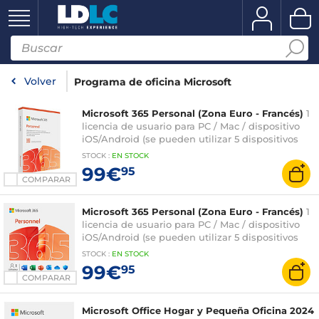
Volver
Programa de oficina Microsoft
Microsoft 365 Personal (Zona Euro - Francés)
1
licencia de usuario para PC / Mac / dispositivo
iOS/Android (se pueden utilizar 5 dispositivos
simultáneamente) - 1 año de suscripción (versión
STOCK
:
EN STOCK
en caja con clave de activación)
99€
95
COMPARAR
Microsoft 365 Personal (Zona Euro - Francés)
1
licencia de usuario para PC / Mac / dispositivo
iOS/Android (se pueden utilizar 5 dispositivos
simultáneamente) - 1 año de suscripción (versión
STOCK
:
EN STOCK
en caja con clave de activación)
99€
95
COMPARAR
Microsoft Office Hogar y Pequeña Oficina 2024