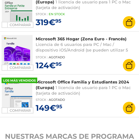
(Europa)
1 licencia de usuario para 1 PC o Mac
(tarjeta de activación)
STOCK
:
EN STOCK
319€
95
COMPARAR
Microsoft 365 Hogar (Zona Euro - Francés)
Licencia de 6 usuarios para PC / Mac /
dispositivo iOS/Android (se pueden utilizar 5
dispositivos simultáneamente) - Suscripción de 1
STOCK
:
AGOTADO
año (versión en caja con clave de activación)
124€
95
COMPARAR
LOS MÁS VENDIDOS
Microsoft Office Familia y Estudiantes 2024
(Europa)
1 licencia de usuario para 1 PC o Mac
(tarjeta de activación)
STOCK
:
AGOTADO
149€
95
COMPARAR
NUESTRAS MARCAS DE PROGRAMA