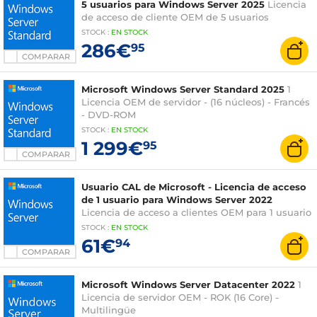
5 usuarios para Windows Server 2025
Licencia
de acceso de cliente OEM de 5 usuarios
STOCK
:
EN STOCK
286€
95
COMPARAR
Microsoft Windows Server Standard 2025
1
Licencia OEM de servidor - (16 núcleos) - Francés
- DVD-ROM
STOCK
:
EN STOCK
1 299€
95
COMPARAR
Usuario CAL de Microsoft - Licencia de acceso
de 1 usuario para Windows Server 2022
Licencia de acceso a clientes OEM para 1 usuario
STOCK
:
EN STOCK
61€
94
COMPARAR
Microsoft Windows Server Datacenter 2022
1
Licencia de servidor OEM - ROK (16 Core) -
Multilingüe