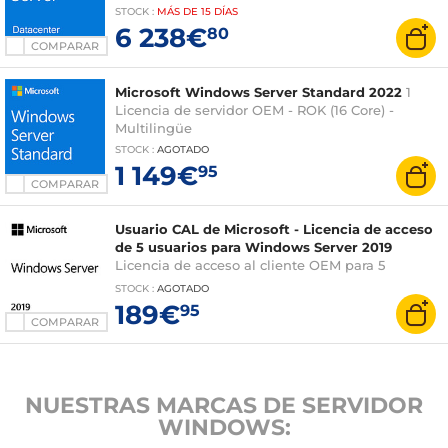
STOCK
:
MÁS DE
15 DÍAS
6 238€
80
COMPARAR
Microsoft Windows Server Standard 2022
1
Licencia de servidor OEM - ROK (16 Core) -
Multilingüe
STOCK
:
AGOTADO
1 149€
95
COMPARAR
Usuario CAL de Microsoft - Licencia de acceso
de 5 usuarios para Windows Server 2019
Licencia de acceso al cliente OEM para 5
usuarios
STOCK
:
AGOTADO
189€
95
COMPARAR
NUESTRAS MARCAS DE SERVIDOR
WINDOWS: