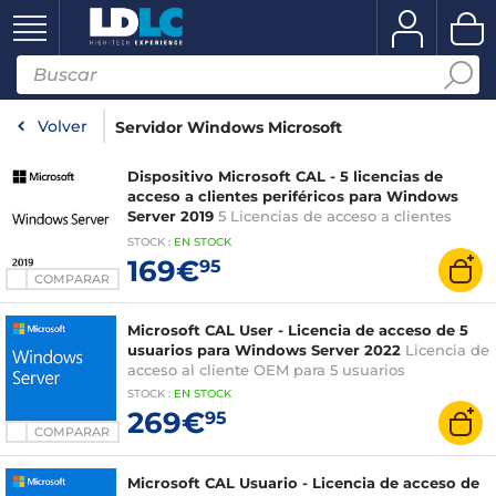
Volver
Servidor Windows Microsoft
Dispositivo Microsoft CAL - 5 licencias de
acceso a clientes periféricos para Windows
Server 2019
5 Licencias de acceso a clientes
periféricos OEM
STOCK
:
EN STOCK
169€
95
COMPARAR
Microsoft CAL User - Licencia de acceso de 5
usuarios para Windows Server 2022
Licencia de
acceso al cliente OEM para 5 usuarios
STOCK
:
EN STOCK
269€
95
COMPARAR
Microsoft CAL Usuario - Licencia de acceso de