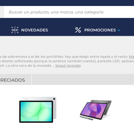
NOVEDADES
PROMOCIONES
de sobremesa o el de los portátiles: hay que elegir entre Apple y el resto:
Ma
 diseño sofisticado (porque la estética también cuenta), pantalla LED, aplicac
ouch. La otra cara de la moneda
…
Seguir leyendo
PRECIADOS