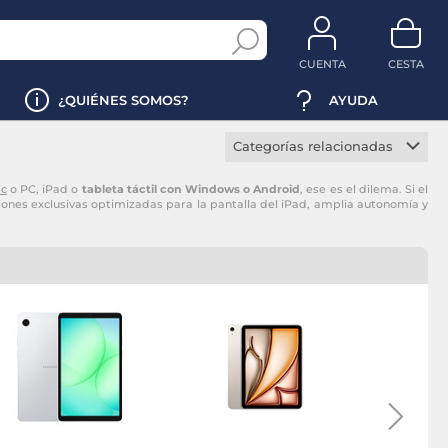
CUENTA
CESTA
¿QUIÉNES SOMOS?
AYUDA
Categorías relacionadas
iPad
c
o PC, iPad o
tableta táctil con Windows o Android
, ese es el dilema. Si el
iones exclusivas optimizadas para la pantalla del iPad, amplia autonomía y
iPad Pro
iPad mini
iPad Air
Tableta Samsung
Samsung Galaxy Tab A
Samsung Galaxy Tab S