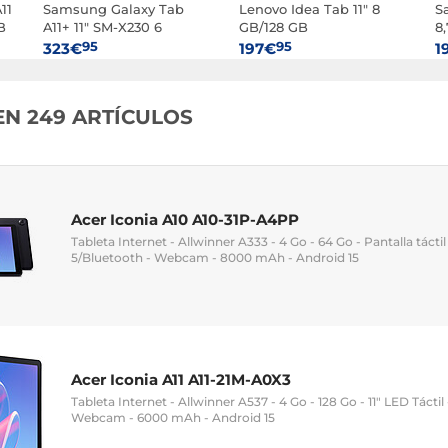
11
Samsung Galaxy Tab
Lenovo Idea Tab 11" 8
S
B
A11+ 11" SM-X230 6
GB/128 GB
8
Go/128 Go Plata Wi-Fi
(ZAFR0405SE)
P
95
95
323€
197€
1
EN 249 ARTÍCULOS
Acer Iconia A10 A10-31P-A4PP
Tableta Internet - Allwinner A333 - 4 Go - 64 Go - Pantalla táctil
5/Bluetooth - Webcam - 8000 mAh - Android 15
Acer Iconia A11 A11-21M-A0X3
Tableta Internet - Allwinner A537 - 4 Go - 128 Go - 11" LED Táctil
Webcam - 6000 mAh - Android 15