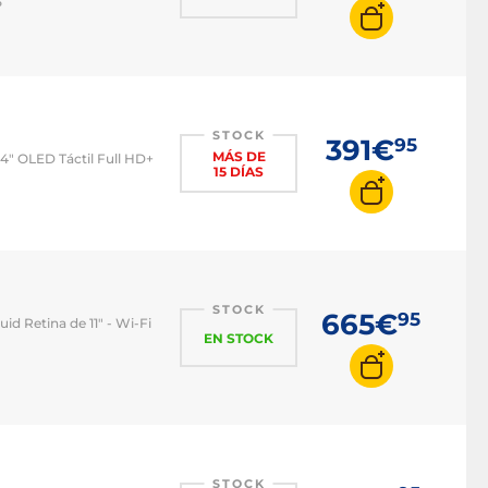
5
STOCK
391€
95
MÁS DE
14" OLED Táctil Full HD+
15 DÍAS
STOCK
665€
95
id Retina de 11" - Wi-Fi
EN STOCK
STOCK