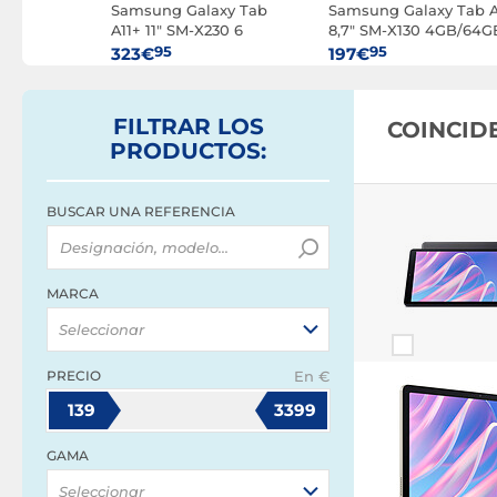
r M3 de 13
Samsung Galaxy Tab
Samsung Galaxy Tab A
5) Wi-Fi
A11+ 11" SM-X230 6
8,7" SM-X130 4GB/64G
GB/128 GB Gris Wi-Fi
Wi-Fi Gris
95
95
323€
197€
FILTRAR
LOS
COINCID
PRODUCTOS
:
BUSCAR UNA REFERENCIA
MARCA
Seleccionar
PRECIO
En €
139
3399
GAMA
Seleccionar