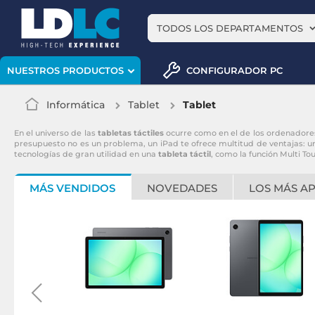
TODOS LOS DEPARTAMENTOS
CONFIGURADOR PC
NUESTROS PRODUCTOS
Informática
Tablet
Tablet
En el universo de las
tabletas táctiles
ocurre como en el de los ordenadores 
presupuesto no es un problema, un iPad te ofrece multitud de ventajas: un
tecnologías de gran utilidad en una
tableta táctil
, como la función Multi T
MÁS VENDIDOS
NOVEDADES
LOS MÁS A