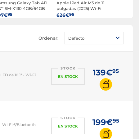
amsung Galaxy Tab A11
Apple iPad Air M3 de 11
Apple iPad
,7" SM-X130 4GB/64GB
pulgadas (2025) Wi-Fi
pulgadas (
lata Wi-Fi
de 128 GB Luz estelar
256 GB Pl
95
95
95
97€
626€
724€
Ordenar:
Defecto
STOCK
139€
95
 LED de 10.1" - Wi-Fi
EN STOCK
STOCK
199€
95
 - Wi-Fi 6/Bluetooth -
EN STOCK