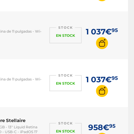
STOCK
1 037€
95
ina de 11 pulgadas - Wi-
EN STOCK
STOCK
1 037€
95
ina de 11 pulgadas - Wi-
EN STOCK
e Stellaire
STOCK
958€
95
B - 13" Liquid Retina
EN STOCK
 - USB-C - iPadOS 17