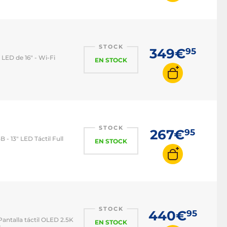
STOCK
349€
95
l LED de 16" - Wi-Fi
EN STOCK
STOCK
267€
95
 - 13" LED Táctil Full
EN STOCK
STOCK
440€
95
Pantalla táctil OLED 2.5K
EN STOCK