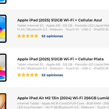
Apple iPad (2025) 512GB Wi-Fi + Cellular Azul
Tablet Internet 5G - Apple A16 - 512 GB - Pantalla LED Liquid Ret
Fi AX / Bluetooth 5.3 - Webcam - Touch ID - USB-C - iPadOS 18
52 opiniones
Apple iPad (2025) 512GB Wi-Fi + Cellular Plata
Tablet Internet 5G - Apple A16 - 512 GB - Pantalla LED Liquid Ret
Fi AX / Bluetooth 5.3 - Webcam - Touch ID - USB-C - iPadOS 18
52 opiniones
Apple iPad Air M2 13in (2024) Wi-Fi 256GB Lumièr
Internet Tablet - Apple M2 8-Core/GPU9-Core - 8GB RAM - 256G
LED touchscreen - Wi-Fi 6E/Bluetooth 5.3 - Webcam - Touch ID