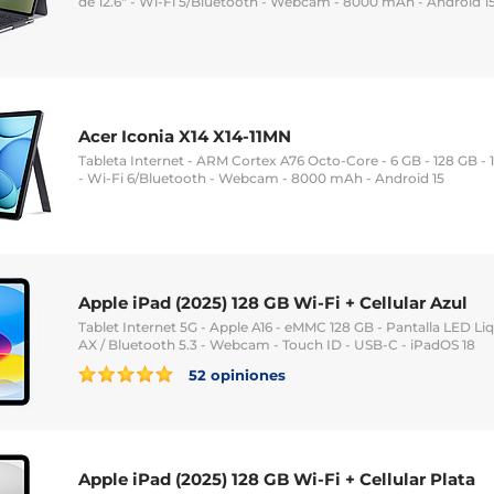
de 12.6" - Wi-Fi 5/Bluetooth - Webcam - 8000 mAh - Android 1
Acer Iconia X14 X14-11MN
Tableta Internet - ARM Cortex A76 Octo-Core - 6 GB - 128 GB - 
- Wi-Fi 6/Bluetooth - Webcam - 8000 mAh - Android 15
Apple iPad (2025) 128 GB Wi-Fi + Cellular Azul
Tablet Internet 5G - Apple A16 - eMMC 128 GB - Pantalla LED Liqu
AX / Bluetooth 5.3 - Webcam - Touch ID - USB-C - iPadOS 18
52 opiniones
Apple iPad (2025) 128 GB Wi-Fi + Cellular Plata