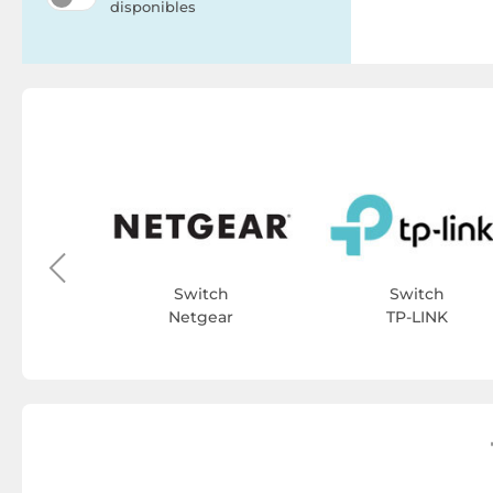
disponibles
ch
ck
Switch
Switch
Netgear
TP-LINK