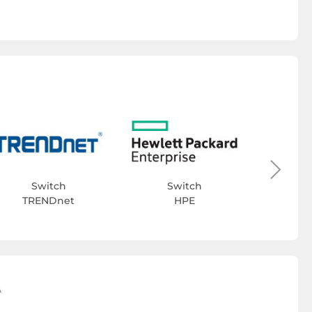
S
Switch
Switch
TRENDnet
HPE
A