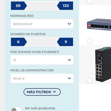
59
133
NORMA(S) RED
Seleccionar
NÚMERO DE PUERTOS
6
9
POE (POWER OVER ETHERNET)
Sí
NIVEL DE ADMINISTRACIÓN
Nivel 2
MÁS FILTROS
Ver solo productos