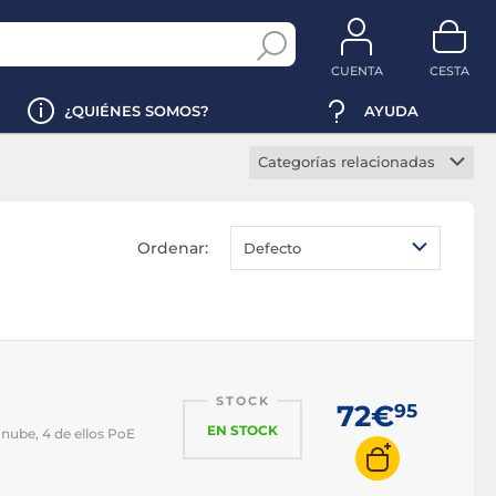
CUENTA
CESTA
¿QUIÉNES SOMOS?
AYUDA
Categorías relacionadas
Switch IPv6
Switch manageable
Ordenar:
Defecto
Switch PoE
Switch rackable
Switch SNMP
STOCK
72€
95
EN STOCK
nube, 4 de ellos PoE