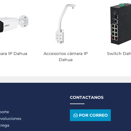
ara IP Dahua
Accesorios cámara IP
Switch Da
Dahua
CONTACTANOS
porte
POR CORREO
voluciones
trega