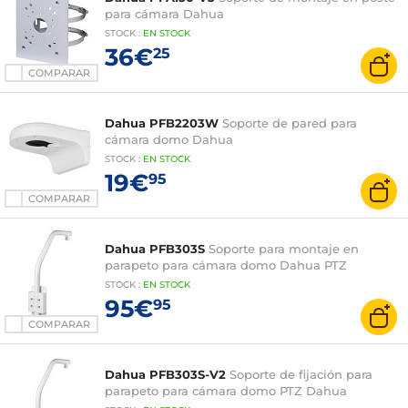
para cámara Dahua
STOCK
:
EN STOCK
36€
25
COMPARAR
Dahua PFB2203W
Soporte de pared para
cámara domo Dahua
STOCK
:
EN STOCK
19€
95
COMPARAR
Dahua PFB303S
Soporte para montaje en
parapeto para cámara domo Dahua PTZ
STOCK
:
EN
STOCK
95€
95
COMPARAR
Dahua PFB303S-V2
Soporte de fijación para
parapeto para cámara domo PTZ Dahua