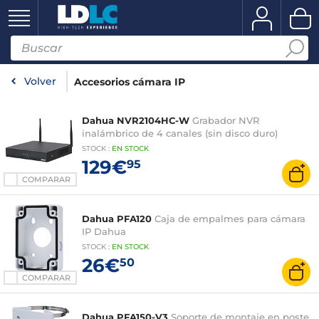
Volver
Accesorios cámara IP
Dahua NVR2104HC-W
Grabador NVR
inalámbrico de 4 canales (sin disco duro)
STOCK
:
EN STOCK
129€
95
COMPARAR
Dahua PFA120
Caja de empalmes para cámara
IP Dahua
STOCK
:
EN STOCK
26€
50
COMPARAR
Dahua PFA150-V3
Soporte de montaje en poste