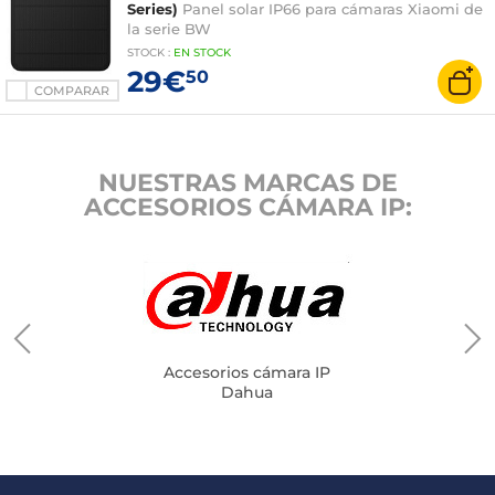
Series)
Panel solar IP66 para cámaras Xiaomi de
la serie BW
STOCK
:
EN STOCK
29€
50
COMPARAR
NUESTRAS MARCAS DE
ACCESORIOS CÁMARA IP:
Accesorios cámara IP
Dahua