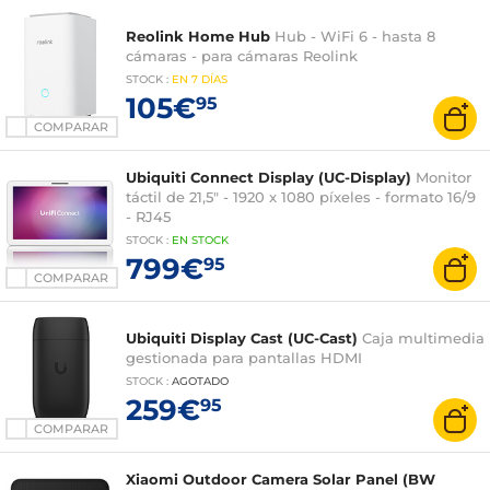
Reolink Home Hub
Hub - WiFi 6 - hasta 8
cámaras - para cámaras Reolink
STOCK
:
EN
7 DÍAS
105€
95
COMPARAR
Ubiquiti Connect Display (UC-Display)
Monitor
táctil de 21,5" - 1920 x 1080 píxeles - formato 16/9
- RJ45
STOCK
:
EN
STOCK
799€
95
COMPARAR
Ubiquiti Display Cast (UC-Cast)
Caja multimedia
gestionada para pantallas HDMI
STOCK
:
AGOTADO
259€
95
COMPARAR
Xiaomi Outdoor Camera Solar Panel (BW