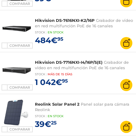
COMPARAR
Hikvision DS-7616NXI-K2/16P
Grabador de vídeo
en red multifunción PoE de 16 canales
STOCK
:
EN STOCK
484€
95
COMPARAR
Hikvision DS-7716NXI-I4/16P/S(E)
Grabador de
vídeo en red multifunción PoE de 16 canales
STOCK
:
MÁS DE
15 DÍAS
1 042€
95
COMPARAR
Reolink Solar Panel 2
Panel solar para cámara
Reolink
STOCK
:
EN STOCK
39€
25
COMPARAR