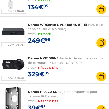
STOCK
:
EN
STOCK
134€
95
COMPARAR
Dahua WizSense NVR4108HS-8P-EI
NVR de 8
canales (sin disco duro)
STOCK
:
EN STOCK
249€
95
COMPARAR
Dahua NKB1000-E
Teclado de red para control
de cámaras IP Dahua - USB, RJ45
STOCK
:
MÁS DE
15 DÍAS
329€
95
COMPARAR
Dahua PFA120-SG
Caja de empalmes para
cámara IP Dahua
STOCK
:
MÁS DE
15 DÍAS
39€
95