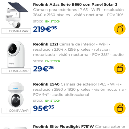
Reolink Atlas Serie B660 con Panel Solar 3
Cámara para exteriores IP 65 - WiFi - resolución
3840 x 2160 píxeles - visión nocturna - FOV 110° -
detección 360° - batería de 20000 mAh
STOCK
:
EN STOCK
219€
95
COMPARAR
Reolink E321
Cámara de interior - WiFi -
resolución 2304 x 1296 píxeles - rotación
motorizada - visión nocturna - FOV 355° - audio
bidireccional
STOCK
:
EN STOCK
29€
25
COMPARAR
Reolink E540
Cámara de exterior IP65 - WiFi -
resolución 2560 x 1920 píxeles - visión nocturna -
FOV 94° - audio bidireccional
STOCK
:
EN STOCK
95€
95
COMPARAR
Reolink Elite Floodlight F751W
Cámara exterior