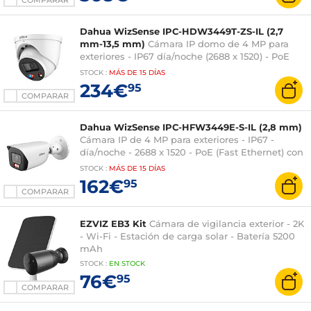
COMPARAR
Dahua WizSense IPC-HDW3449T-ZS-IL (2,7
mm-13,5 mm)
Cámara IP domo de 4 MP para
exteriores - IP67 día/noche (2688 x 1520) - PoE
(Fast Ethernet) con ranura microSD
STOCK
:
MÁS DE
15 DÍAS
234€
95
COMPARAR
Dahua WizSense IPC-HFW3449E-S-IL (2,8 mm)
Cámara IP de 4 MP para exteriores - IP67 -
día/noche - 2688 x 1520 - PoE (Fast Ethernet) con
ranura microSD
STOCK
:
MÁS DE
15 DÍAS
162€
95
COMPARAR
EZVIZ EB3 Kit
Cámara de vigilancia exterior - 2K
- Wi-Fi - Estación de carga solar - Batería 5200
mAh
STOCK
:
EN STOCK
76€
95
COMPARAR