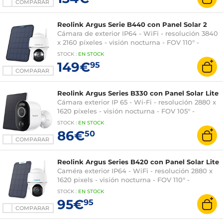
COMPARAR
Reolink Argus Serie B440 con Panel Solar 2
Cámara de exterior IP64 - WiFi - resolución 3840
x 2160 píxeles - visión nocturna - FOV 110° -
detección 120°
STOCK
:
EN STOCK
149€
95
COMPARAR
Reolink Argus Series B330 con Panel Solar Lite
Cámara exterior IP 65 - Wi-Fi - resolución 2880 x
1620 píxeles - visión nocturna - FOV 105° -
detección 100° - puerto microSD - batería
STOCK
:
EN STOCK
recargable - USB-C
86€
50
COMPARAR
Reolink Argus Series B420 con Panel Solar Lite
Caméra exterior IP64 - WiFi - resolución 2880 x
1620 pixels - visión nocturna - FOV 110° -
detección 120°
STOCK
:
EN STOCK
95€
95
COMPARAR