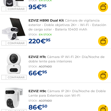
STOCK
:
EN STOCK
95€
95
COMPARAR
EZVIZ HB90 Dual Kit
Cámara de vigilancia
exterior - Doble objetivos 2K+ - Wi-Fi - Estación
de carga solar - Batería 10400 mAh
STOCK
:
EN STOCK
220€
95
COMPARAR
EZVIZ H7c
Cámara IP Wi-Fi 2K+ Día/Noche de
doble lente para interiores
STOCK
:
AGOTADO
66€
95
COMPARAR
EZVIZ H9c
Cámara IP 2K+ Día/Noche de Doble
Lente para Exteriores con Wi-Fi
STOCK
:
AGOTADO
86€
50