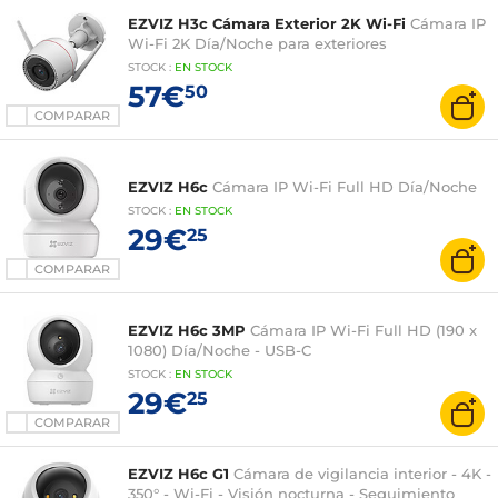
EZVIZ H3c Cámara Exterior 2K Wi-Fi
Cámara IP
Wi-Fi 2K Día/Noche para exteriores
STOCK
:
EN STOCK
57€
50
COMPARAR
EZVIZ H6c
Cámara IP Wi-Fi Full HD Día/Noche
STOCK
:
EN STOCK
29€
25
COMPARAR
EZVIZ H6c 3MP
Cámara IP Wi-Fi Full HD (190 x
1080) Día/Noche - USB-C
STOCK
:
EN STOCK
29€
25
COMPARAR
EZVIZ H6c G1
Cámara de vigilancia interior - 4K -
350° - Wi-Fi - Visión nocturna - Seguimiento