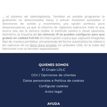
… el sistema de videovigilancia. También es posible programar la
grabación en determinadas horas o activar funciones asociadas a
detectores de sonido y movimiento, una opción perfecta para
despreocuparse, ya que el sistema de vigilancia capturará todo lo que
ocurra una vez la cámara reciba el estímulo sonoro o visual oportuno.
Asimismo, la mayoría de
las cámaras IP se pueden configurar para que
graben en calidad Full HD
sin interrupción o para que capturen imágenes
fijas de manera periódica, almacenando de forma automática los vídeos o
las capturas en un
disco duro privado
, en unidades USB, en la nube del
fabricante o en un servidor especializado.
QUIENES SOMOS
El Grupo LDLC
CGV
/
Opiniones de clientes
Datos personales e
Politica de cookies
Configurar cookies
Aviso legal
AYUDA