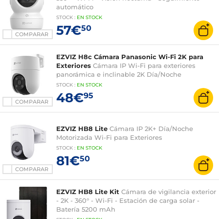
automático
STOCK
:
EN STOCK
57€
50
COMPARAR
EZVIZ H8c Cámara Panasonic Wi-Fi 2K para
Exteriores
Cámara IP Wi-Fi para exteriores
panorámica e inclinable 2K Día/Noche
STOCK
:
EN STOCK
48€
95
COMPARAR
EZVIZ HB8 Lite
Cámara IP 2K+ Día/Noche
Motorizada Wi-Fi para Exteriores
STOCK
:
EN STOCK
81€
50
COMPARAR
EZVIZ HB8 Lite Kit
Cámara de vigilancia exterior
- 2K - 360° - Wi-Fi - Estación de carga solar -
Batería 5200 mAh