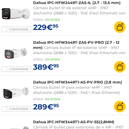
Dahua IPC-HFW2449T-ZAS-IL (2.7 - 13.5 mm)
Cámara bullet IP de exterior 4MP - IP67
día/noche (2688 x 1520) - PoE (Fast Ethernet) con
ranura microSD
STOCK
:
EN STOCK
229€
95
COMPARAR
Dahua IPC-HFW3449T-ZAS-PV-PRO (2.7 - 12
mm)
Cámara bullet IP de exterior 4MP - IP67
día/noche (2688 x 1520) - PoE (Fast Ethernet) con
ranura microSD
STOCK
:
EN STOCK
389€
95
COMPARAR
Dahua IPC-HFW3449T1-AS-PV-PRO (2.8 mm)
Cámara bullet IP para exterior 4MP - IP67
día/noche (2688 x 1520) - PoE+ (Fast Ethernet)
con ranura microSD
STOCK
:
EN STOCK
289€
95
COMPARAR
Dahua IPC-HFW3449T1-AS-PV-S5(2,8MM)
Cámara IP bullet para exteriores de 4 MP - IP67