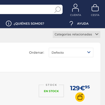
CUENTA
CESTA
¿QUIÉNES SOMOS?
AYUDA
Categorías relacionadas
Soporte cámara IP
Registrador cámara IP
Ordenar:
Defecto
STOCK
129€
95
EN STOCK