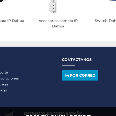
ara IP Dahua
Accesorios cámara IP
Switch Da
Dahua
CONTACTANOS
porte
POR CORREO
voluciones
trega
pago
ENTREGAS EN TODA ESPAÑA