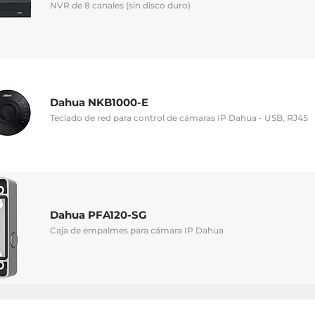
NVR de 8 canales (sin disco duro)
Dahua NKB1000-E
Teclado de red para control de cámaras IP Dahua - USB, RJ45
Dahua PFA120-SG
Caja de empalmes para cámara IP Dahua