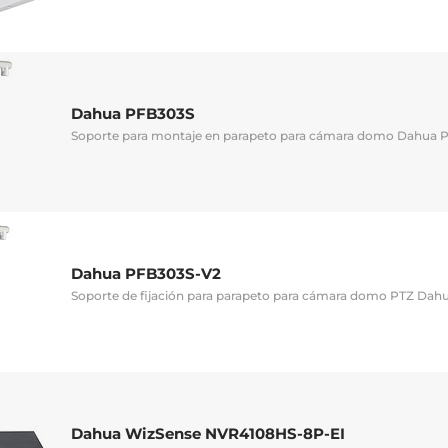
Dahua PFB303S
Soporte para montaje en parapeto para cámara domo Dahua 
Dahua PFB303S-V2
Soporte de fijación para parapeto para cámara domo PTZ Dah
Dahua WizSense NVR4108HS-8P-EI